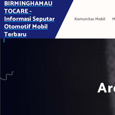
BIRMINGHAMAU
S
k
TOCARE -
i
Informasi Seputar
Komunitas Mobil
M
p
Otomotif Mobil
t
Terbaru
o
c
o
n
t
e
n
t
Ar