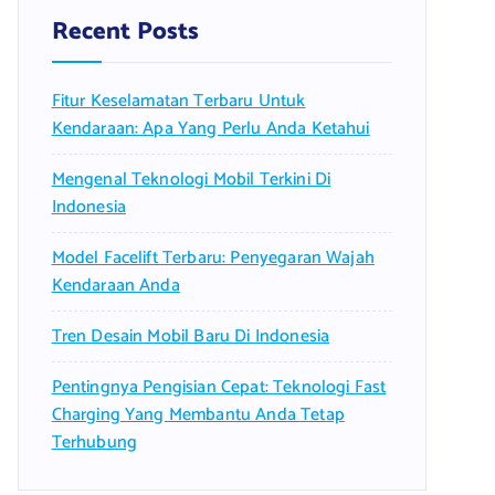
f
Recent Posts
o
r
Fitur Keselamatan Terbaru Untuk
:
Kendaraan: Apa Yang Perlu Anda Ketahui
Mengenal Teknologi Mobil Terkini Di
Indonesia
Model Facelift Terbaru: Penyegaran Wajah
Kendaraan Anda
Tren Desain Mobil Baru Di Indonesia
Pentingnya Pengisian Cepat: Teknologi Fast
Charging Yang Membantu Anda Tetap
Terhubung