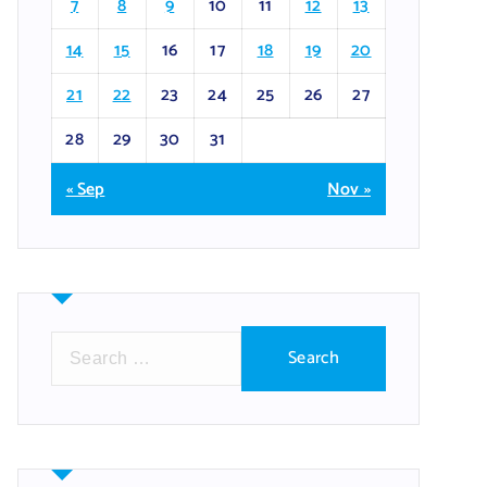
7
8
9
10
11
12
13
14
15
16
17
18
19
20
21
22
23
24
25
26
27
28
29
30
31
« Sep
Nov »
S
e
a
r
c
h