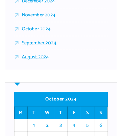
December 2024
November 2024
October 2024
September 2024
August 2024
October 2024
M
T
W
T
F
S
S
1
2
3
4
5
6