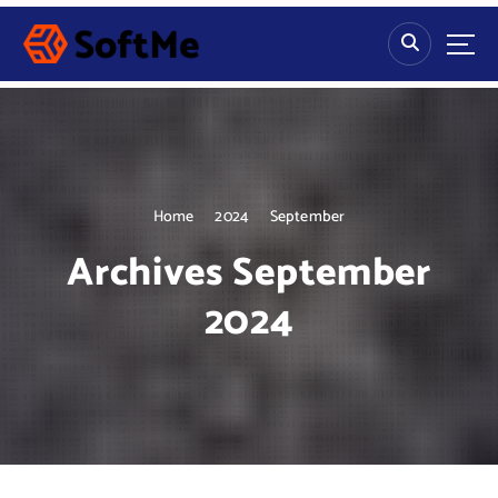
S
k
i
p
t
o
c
o
n
Home
2024
September
t
Archives September
e
n
2024
t