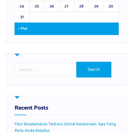
24
25
26
27
28
29
30
31
« Mar
S
e
a
r
c
h
f
Recent Posts
o
r
Fitur Keselamatan Terbaru Untuk Kendaraan: Apa Yang
:
Perlu Anda Ketahui