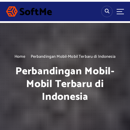
S
k
i
p
t
o
c
o
n
Home
Perbandingan Mobil-Mobil Terbaru di Indonesia
t
Perbandingan Mobil-
e
n
Mobil Terbaru di
t
Indonesia