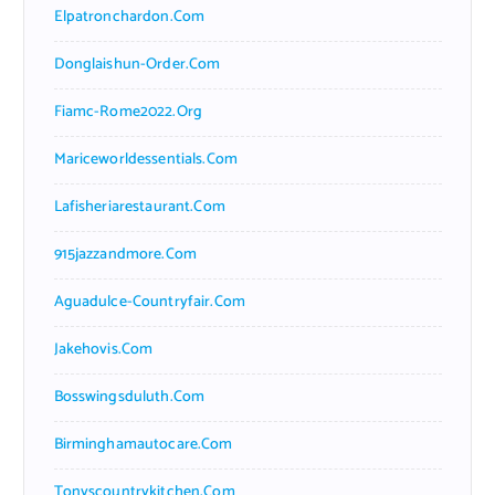
Elpatronchardon.com
Donglaishun-Order.com
Fiamc-Rome2022.org
Mariceworldessentials.com
Lafisheriarestaurant.com
915jazzandmore.com
Aguadulce-Countryfair.com
Jakehovis.com
Bosswingsduluth.com
Birminghamautocare.com
Tonyscountrykitchen.com