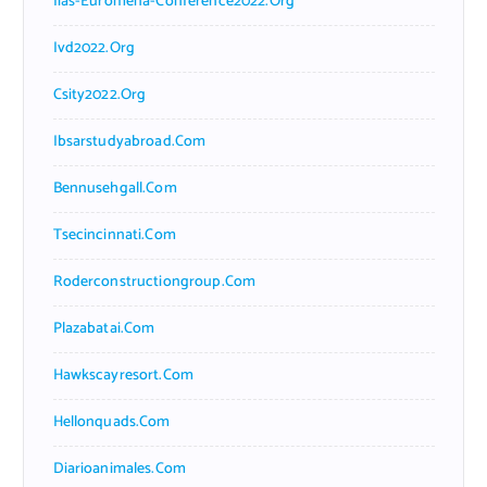
Iias-Euromena-Conference2022.org
Ivd2022.org
Csity2022.org
Ibsarstudyabroad.com
Bennusehgall.com
Tsecincinnati.com
Roderconstructiongroup.com
Plazabatai.com
Hawkscayresort.com
Hellonquads.com
Diarioanimales.com