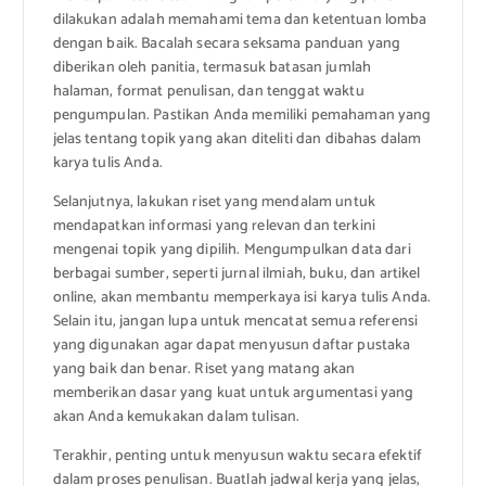
dilakukan adalah memahami tema dan ketentuan lomba
dengan baik. Bacalah secara seksama panduan yang
diberikan oleh panitia, termasuk batasan jumlah
halaman, format penulisan, dan tenggat waktu
pengumpulan. Pastikan Anda memiliki pemahaman yang
jelas tentang topik yang akan diteliti dan dibahas dalam
karya tulis Anda.
Selanjutnya, lakukan riset yang mendalam untuk
mendapatkan informasi yang relevan dan terkini
mengenai topik yang dipilih. Mengumpulkan data dari
berbagai sumber, seperti jurnal ilmiah, buku, dan artikel
online, akan membantu memperkaya isi karya tulis Anda.
Selain itu, jangan lupa untuk mencatat semua referensi
yang digunakan agar dapat menyusun daftar pustaka
yang baik dan benar. Riset yang matang akan
memberikan dasar yang kuat untuk argumentasi yang
akan Anda kemukakan dalam tulisan.
Terakhir, penting untuk menyusun waktu secara efektif
dalam proses penulisan. Buatlah jadwal kerja yang jelas,