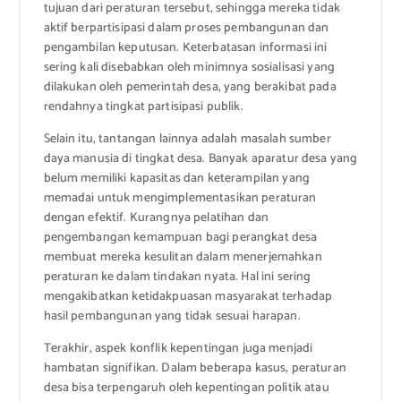
tujuan dari peraturan tersebut, sehingga mereka tidak
aktif berpartisipasi dalam proses pembangunan dan
pengambilan keputusan. Keterbatasan informasi ini
sering kali disebabkan oleh minimnya sosialisasi yang
dilakukan oleh pemerintah desa, yang berakibat pada
rendahnya tingkat partisipasi publik.
Selain itu, tantangan lainnya adalah masalah sumber
daya manusia di tingkat desa. Banyak aparatur desa yang
belum memiliki kapasitas dan keterampilan yang
memadai untuk mengimplementasikan peraturan
dengan efektif. Kurangnya pelatihan dan
pengembangan kemampuan bagi perangkat desa
membuat mereka kesulitan dalam menerjemahkan
peraturan ke dalam tindakan nyata. Hal ini sering
mengakibatkan ketidakpuasan masyarakat terhadap
hasil pembangunan yang tidak sesuai harapan.
Terakhir, aspek konflik kepentingan juga menjadi
hambatan signifikan. Dalam beberapa kasus, peraturan
desa bisa terpengaruh oleh kepentingan politik atau