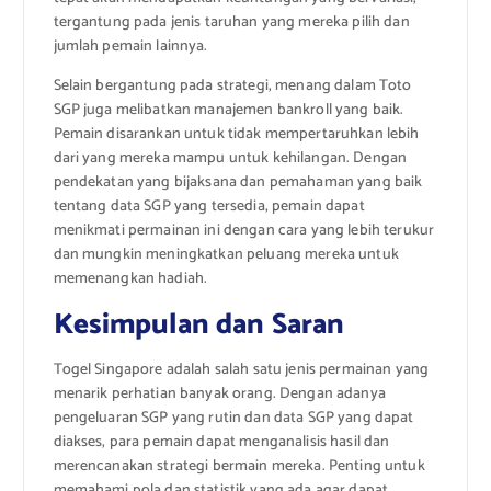
tergantung pada jenis taruhan yang mereka pilih dan
jumlah pemain lainnya.
Selain bergantung pada strategi, menang dalam Toto
SGP juga melibatkan manajemen bankroll yang baik.
Pemain disarankan untuk tidak mempertaruhkan lebih
dari yang mereka mampu untuk kehilangan. Dengan
pendekatan yang bijaksana dan pemahaman yang baik
tentang data SGP yang tersedia, pemain dapat
menikmati permainan ini dengan cara yang lebih terukur
dan mungkin meningkatkan peluang mereka untuk
memenangkan hadiah.
Kesimpulan dan Saran
Togel Singapore adalah salah satu jenis permainan yang
menarik perhatian banyak orang. Dengan adanya
pengeluaran SGP yang rutin dan data SGP yang dapat
diakses, para pemain dapat menganalisis hasil dan
merencanakan strategi bermain mereka. Penting untuk
memahami pola dan statistik yang ada agar dapat