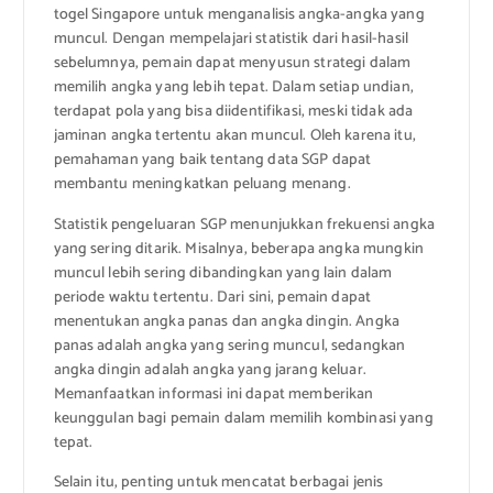
togel Singapore untuk menganalisis angka-angka yang
muncul. Dengan mempelajari statistik dari hasil-hasil
sebelumnya, pemain dapat menyusun strategi dalam
memilih angka yang lebih tepat. Dalam setiap undian,
terdapat pola yang bisa diidentifikasi, meski tidak ada
jaminan angka tertentu akan muncul. Oleh karena itu,
pemahaman yang baik tentang data SGP dapat
membantu meningkatkan peluang menang.
Statistik pengeluaran SGP menunjukkan frekuensi angka
yang sering ditarik. Misalnya, beberapa angka mungkin
muncul lebih sering dibandingkan yang lain dalam
periode waktu tertentu. Dari sini, pemain dapat
menentukan angka panas dan angka dingin. Angka
panas adalah angka yang sering muncul, sedangkan
angka dingin adalah angka yang jarang keluar.
Memanfaatkan informasi ini dapat memberikan
keunggulan bagi pemain dalam memilih kombinasi yang
tepat.
Selain itu, penting untuk mencatat berbagai jenis