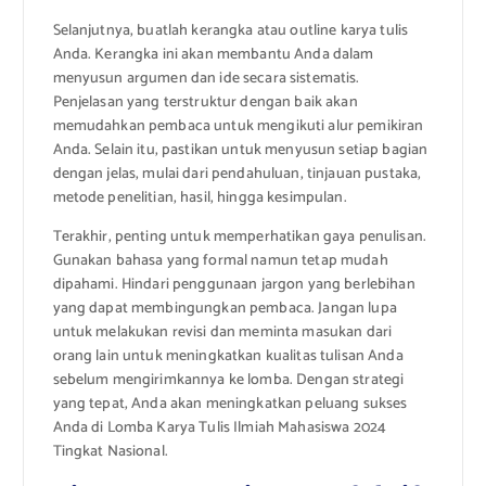
Selanjutnya, buatlah kerangka atau outline karya tulis
Anda. Kerangka ini akan membantu Anda dalam
menyusun argumen dan ide secara sistematis.
Penjelasan yang terstruktur dengan baik akan
memudahkan pembaca untuk mengikuti alur pemikiran
Anda. Selain itu, pastikan untuk menyusun setiap bagian
dengan jelas, mulai dari pendahuluan, tinjauan pustaka,
metode penelitian, hasil, hingga kesimpulan.
Terakhir, penting untuk memperhatikan gaya penulisan.
Gunakan bahasa yang formal namun tetap mudah
dipahami. Hindari penggunaan jargon yang berlebihan
yang dapat membingungkan pembaca. Jangan lupa
untuk melakukan revisi dan meminta masukan dari
orang lain untuk meningkatkan kualitas tulisan Anda
sebelum mengirimkannya ke lomba. Dengan strategi
yang tepat, Anda akan meningkatkan peluang sukses
Anda di Lomba Karya Tulis Ilmiah Mahasiswa 2024
Tingkat Nasional.