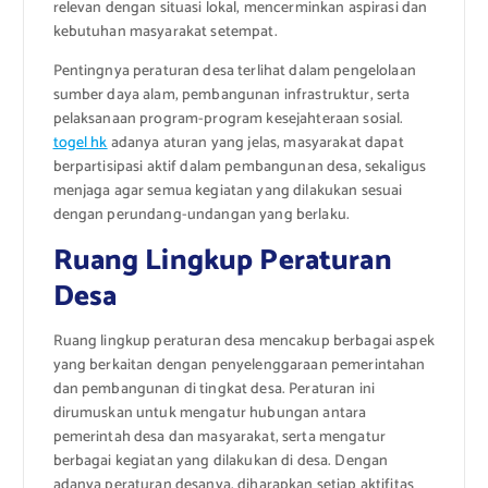
relevan dengan situasi lokal, mencerminkan aspirasi dan
kebutuhan masyarakat setempat.
Pentingnya peraturan desa terlihat dalam pengelolaan
sumber daya alam, pembangunan infrastruktur, serta
pelaksanaan program-program kesejahteraan sosial.
togel hk
adanya aturan yang jelas, masyarakat dapat
berpartisipasi aktif dalam pembangunan desa, sekaligus
menjaga agar semua kegiatan yang dilakukan sesuai
dengan perundang-undangan yang berlaku.
Ruang Lingkup Peraturan
Desa
Ruang lingkup peraturan desa mencakup berbagai aspek
yang berkaitan dengan penyelenggaraan pemerintahan
dan pembangunan di tingkat desa. Peraturan ini
dirumuskan untuk mengatur hubungan antara
pemerintah desa dan masyarakat, serta mengatur
berbagai kegiatan yang dilakukan di desa. Dengan
adanya peraturan desanya, diharapkan setiap aktifitas