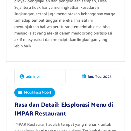
proyek penghijauan dan pengelolaan sampah, Desa
Sejahtera tidak hanya meningkatkan kesadaran
lingkungan, tetapi juga menciptakan kebanggaan warga
terhadap tempat tinggal mereka. Inisiatif ini
menunjukkan bahwa peraturan pemerintah desa bisa
menjadi alat yang efektif dalam mendorong partisipasi
aktif masyarakat dan menciptakan lingkungan yang
lebih baik.
Jun, Tue, 2025
adminbir
Modifikasi Mobil
Rasa dan Detail: Eksplorasi Menu di
IMPAR Restaurant
IMPAR Restaurant adalah tempat yang menarik untuk