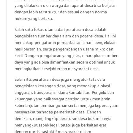
yang dilakukan oleh warga dan aparat desa bisa berjalan
dengan lebih terstruktur dan sesuai dengan norma
hukum yang berlaku.
Salah satu fokus utama dari peraturan desa adalah
pengelolaan sumber daya alam dan potensi desa. Hal ini
mencakup pengaturan pemanfaatan lahan, pengelolaan
hasil pertanian, serta pengembangan usaha mikro dan
kecil. Dengan pengaturan yang jelas, diharapkan sumber
daya yang ada bisa dimanfaatkan secara optimal untuk
meningkatkan kesejahteraan masyarakat desa.
Selain itu, peraturan desa juga mengatur tata cara
pengelolaan keuangan desa, yang mencakup alokasi
anggaran, transparansi, dan akuntabilitas. Pengelolaan
keuangan yang baik sangat penting untuk menjamin
keberlanjutan pembangunan serta menjaga kepercayaan
masyarakat terhadap pemerintah desa. Dengan
demikian, ruang lingkup peraturan desa bukan hanya
menyangkut aspek legal, tetapi juga berkaitan erat
dengan partisipasi aktif masyarakat dalam