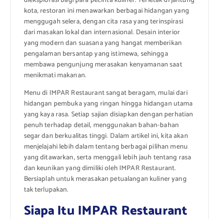
dieksplorasi bagi para pecinta kuliner. Terletak di jantung
kota, restoran ini menawarkan berbagai hidangan yang
menggugah selera, dengan cita rasa yang terinspirasi
dari masakan lokal dan internasional. Desain interior
yang modern dan suasana yang hangat memberikan
pengalaman bersantap yang istimewa, sehingga
membawa pengunjung merasakan kenyamanan saat
menikmati makanan.
Menu di IMPAR Restaurant sangat beragam, mulai dari
hidangan pembuka yang ringan hingga hidangan utama
yang kaya rasa. Setiap sajian disiapkan dengan perhatian
penuh terhadap detail, menggunakan bahan-bahan
segar dan berkualitas tinggi. Dalam artikel ini, kita akan
menjelajahi lebih dalam tentang berbagai pilihan menu
yang ditawarkan, serta menggali lebih jauh tentang rasa
dan keunikan yang dimiliki oleh IMPAR Restaurant.
Bersiaplah untuk merasakan petualangan kuliner yang
tak terlupakan.
Siapa Itu IMPAR Restaurant