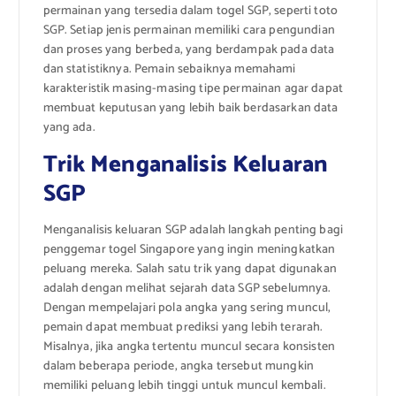
permainan yang tersedia dalam togel SGP, seperti toto
SGP. Setiap jenis permainan memiliki cara pengundian
dan proses yang berbeda, yang berdampak pada data
dan statistiknya. Pemain sebaiknya memahami
karakteristik masing-masing tipe permainan agar dapat
membuat keputusan yang lebih baik berdasarkan data
yang ada.
Trik Menganalisis Keluaran
SGP
Menganalisis keluaran SGP adalah langkah penting bagi
penggemar togel Singapore yang ingin meningkatkan
peluang mereka. Salah satu trik yang dapat digunakan
adalah dengan melihat sejarah data SGP sebelumnya.
Dengan mempelajari pola angka yang sering muncul,
pemain dapat membuat prediksi yang lebih terarah.
Misalnya, jika angka tertentu muncul secara konsisten
dalam beberapa periode, angka tersebut mungkin
memiliki peluang lebih tinggi untuk muncul kembali.