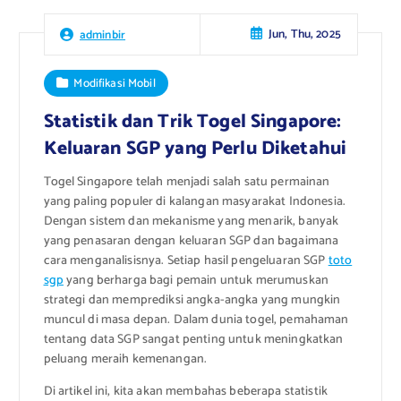
Jun, Thu, 2025
adminbir
Modifikasi Mobil
Statistik dan Trik Togel Singapore:
Keluaran SGP yang Perlu Diketahui
Togel Singapore telah menjadi salah satu permainan
yang paling populer di kalangan masyarakat Indonesia.
Dengan sistem dan mekanisme yang menarik, banyak
yang penasaran dengan keluaran SGP dan bagaimana
cara menganalisisnya. Setiap hasil pengeluaran SGP
toto
sgp
yang berharga bagi pemain untuk merumuskan
strategi dan memprediksi angka-angka yang mungkin
muncul di masa depan. Dalam dunia togel, pemahaman
tentang data SGP sangat penting untuk meningkatkan
peluang meraih kemenangan.
Di artikel ini, kita akan membahas beberapa statistik