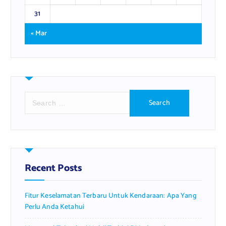
31
« Mar
S
e
a
r
c
h
f
Recent Posts
o
r
Fitur Keselamatan Terbaru Untuk Kendaraan: Apa Yang
:
Perlu Anda Ketahui