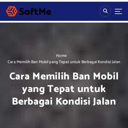
S
k
i
p
t
o
c
o
n
Home
t
Cara Memilih Ban Mobil yang Tepat untuk Berbagai Kondisi Jalan
e
Cara Memilih Ban Mobil
n
t
yang Tepat untuk
Berbagai Kondisi Jalan