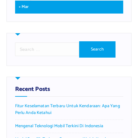
« Mar
S
e
a
r
c
h
f
Recent Posts
o
r
Fitur Keselamatan Terbaru Untuk Kendaraan: Apa Yang
:
Perlu Anda Ketahui
Mengenal Teknologi Mobil Terkini Di Indonesia