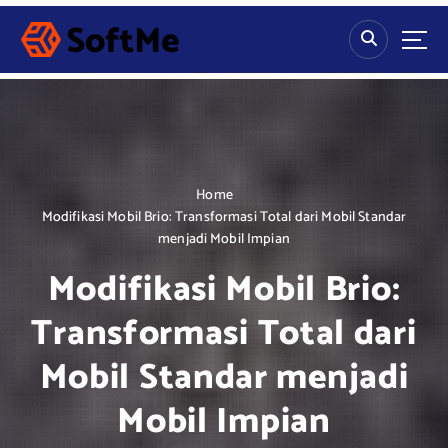
S
k
i
p
t
o
c
o
n
Home
t
Modifikasi Mobil Brio: Transformasi Total dari Mobil Standar
e
menjadi Mobil Impian
n
Modifikasi Mobil Brio:
t
Transformasi Total dari
Mobil Standar menjadi
Mobil Impian