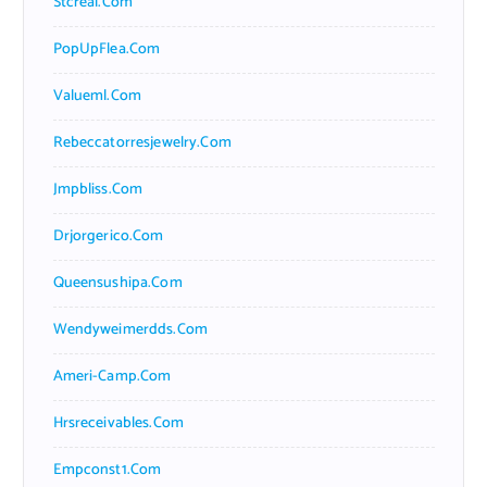
Stcreal.com
PopUpFlea.com
Valueml.com
Rebeccatorresjewelry.com
Jmpbliss.com
Drjorgerico.com
Queensushipa.com
Wendyweimerdds.com
Ameri-Camp.com
Hrsreceivables.com
Empconst1.com