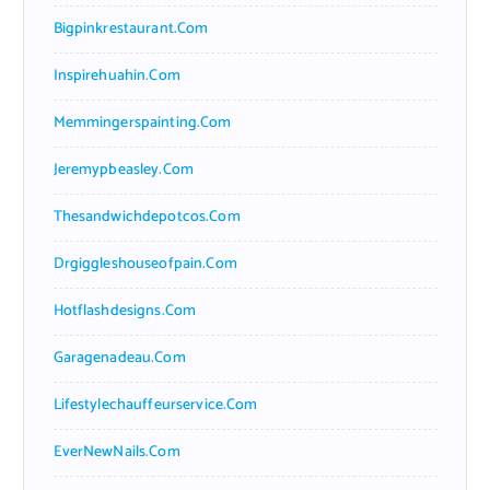
Bigpinkrestaurant.com
Inspirehuahin.com
Memmingerspainting.com
Jeremypbeasley.com
Thesandwichdepotcos.com
Drgiggleshouseofpain.com
Hotflashdesigns.com
Garagenadeau.com
Lifestylechauffeurservice.com
EverNewNails.com