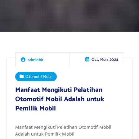
Oct, Mon, 2024
adminbir
Otomotif Mobil
Manfaat Mengikuti Pelatihan
Otomotif Mobil Adalah untuk
Pemilik Mobil
Manfaat Mengikuti Pelatihan Otomotif Mobil
Adalah untuk Pemilik Mobil