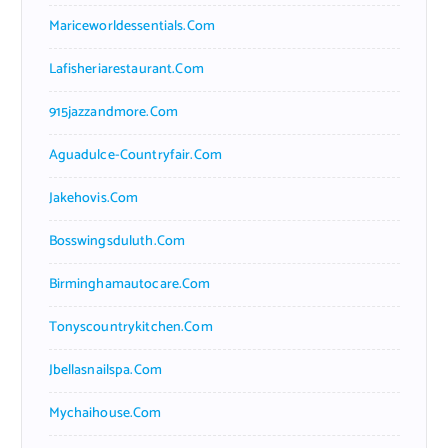
Mariceworldessentials.com
Lafisheriarestaurant.com
915jazzandmore.com
Aguadulce-Countryfair.com
Jakehovis.com
Bosswingsduluth.com
Birminghamautocare.com
Tonyscountrykitchen.com
Jbellasnailspa.com
Mychaihouse.com