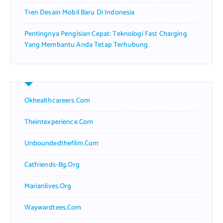
Tren Desain Mobil Baru Di Indonesia
Pentingnya Pengisian Cepat: Teknologi Fast Charging
Yang Membantu Anda Tetap Terhubung
Okhealthcareers.com
Theintexperience.com
Unboundedthefilm.com
Catfriends-Bg.org
Marianlives.org
Waywardtees.com