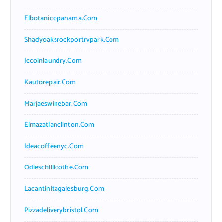
Elbotanicopanama.com
Shadyoaksrockportrvpark.com
Jccoinlaundry.com
Kautorepair.com
Marjaeswinebar.com
Elmazatlanclinton.com
Ideacoffeenyc.com
Odieschillicothe.com
Lacantinitagalesburg.com
Pizzadeliverybristol.com