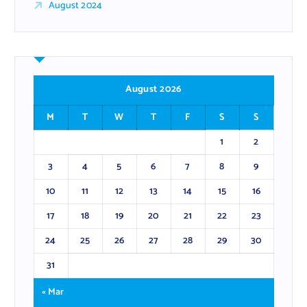
August 2024
August 2026
M
T
W
T
F
S
S
1
2
3
4
5
6
7
8
9
10
11
12
13
14
15
16
17
18
19
20
21
22
23
24
25
26
27
28
29
30
31
« Mar