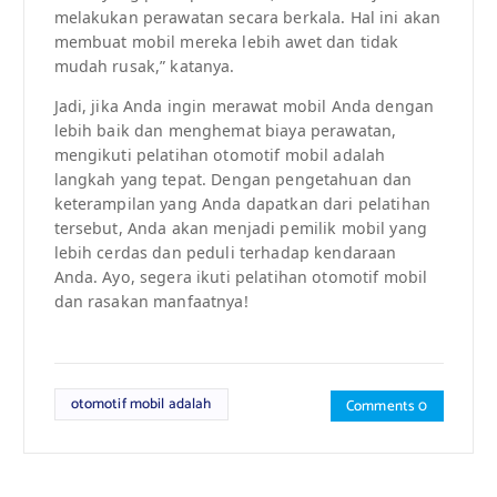
melakukan perawatan secara berkala. Hal ini akan
membuat mobil mereka lebih awet dan tidak
mudah rusak,” katanya.
Jadi, jika Anda ingin merawat mobil Anda dengan
lebih baik dan menghemat biaya perawatan,
mengikuti pelatihan otomotif mobil adalah
langkah yang tepat. Dengan pengetahuan dan
keterampilan yang Anda dapatkan dari pelatihan
tersebut, Anda akan menjadi pemilik mobil yang
lebih cerdas dan peduli terhadap kendaraan
Anda. Ayo, segera ikuti pelatihan otomotif mobil
dan rasakan manfaatnya!
otomotif mobil adalah
Comments 0