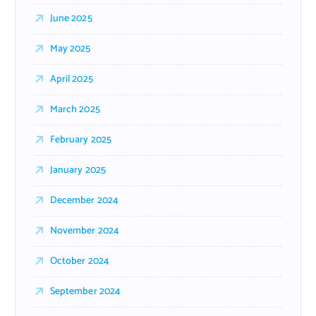
June 2025
May 2025
April 2025
March 2025
February 2025
January 2025
December 2024
November 2024
October 2024
September 2024