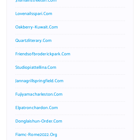
318mainstreet8h.com
Lovenailsspari.com
Oakberry-Kuwait.com
Quartzliterary.com
Friendsofbroderickpark.com
Studiopiattellina.com
Jannagrillspringfield.com
Fujiyamacharleston.com
Elpatronchardon.com
Donglaishun-Order.com
Fiamc-Rome2022.org