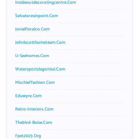
Insideoutdecoratingcentre.com
Salvatoresinpoint.com
Jovialfloralco.com
Johnlscotthometeam.com
U-Seehomes.com
Watersportslagonissi.com
Mischieffashion.com
Eduwyre.com
Retro-Interiors.com
Theblvd-Boise.com
Fpet2023.org