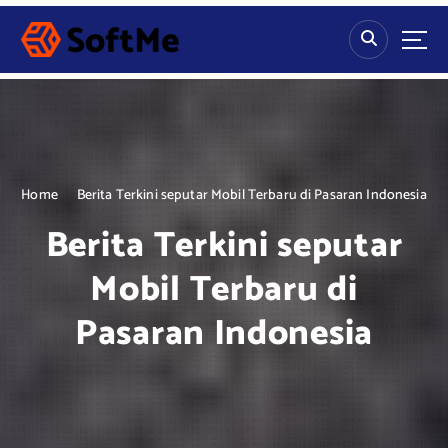
S
k
i
p
t
o
c
o
n
Home
Berita Terkini seputar Mobil Terbaru di Pasaran Indonesia
t
Berita Terkini seputar
e
n
Mobil Terbaru di
t
Pasaran Indonesia