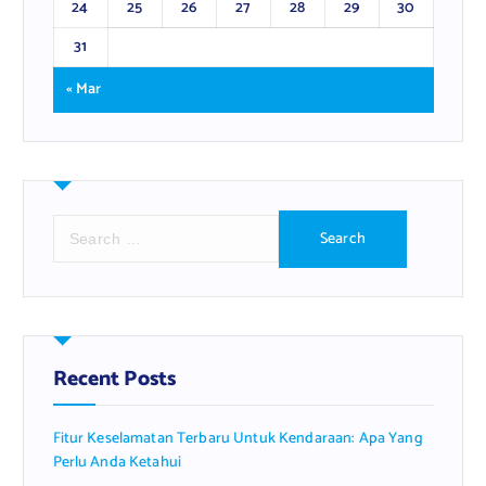
24
25
26
27
28
29
30
31
« Mar
S
e
a
r
c
h
f
Recent Posts
o
r
Fitur Keselamatan Terbaru Untuk Kendaraan: Apa Yang
:
Perlu Anda Ketahui