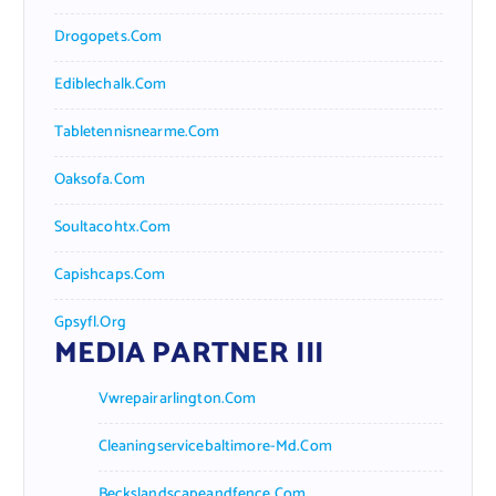
Drogopets.com
Ediblechalk.com
Tabletennisnearme.com
Oaksofa.com
Soultacohtx.com
Capishcaps.com
Gpsyfl.org
MEDIA PARTNER III
Vwrepairarlington.com
Cleaningservicebaltimore-Md.com
Beckslandscapeandfence.com