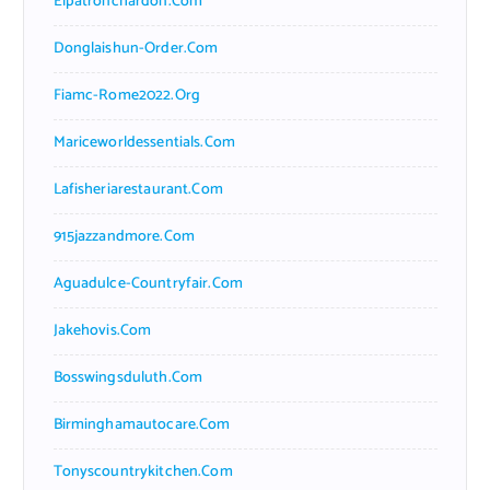
Elpatronchardon.com
Donglaishun-Order.com
Fiamc-Rome2022.org
Mariceworldessentials.com
Lafisheriarestaurant.com
915jazzandmore.com
Aguadulce-Countryfair.com
Jakehovis.com
Bosswingsduluth.com
Birminghamautocare.com
Tonyscountrykitchen.com