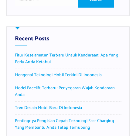
e
a
r
c
h
f
Recent Posts
o
r
Fitur Keselamatan Terbaru Untuk Kendaraan: Apa Yang
:
Perlu Anda Ketahui
Mengenal Teknologi Mobil Terkini Di Indonesia
Model Facelift Terbaru: Penyegaran Wajah Kendaraan
Anda
Tren Desain Mobil Baru Di Indonesia
Pentingnya Pengisian Cepat: Teknologi Fast Charging
Yang Membantu Anda Tetap Terhubung