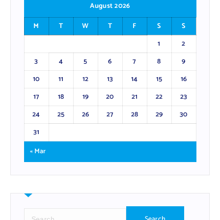
August 2026
M
T
W
T
F
S
S
1
2
3
4
5
6
7
8
9
10
11
12
13
14
15
16
17
18
19
20
21
22
23
24
25
26
27
28
29
30
31
« Mar
S