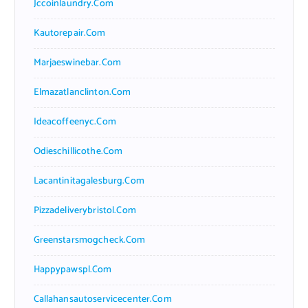
Jccoinlaundry.com
Kautorepair.com
Marjaeswinebar.com
Elmazatlanclinton.com
Ideacoffeenyc.com
Odieschillicothe.com
Lacantinitagalesburg.com
Pizzadeliverybristol.com
Greenstarsmogcheck.com
Happypawspl.com
Callahansautoservicecenter.com