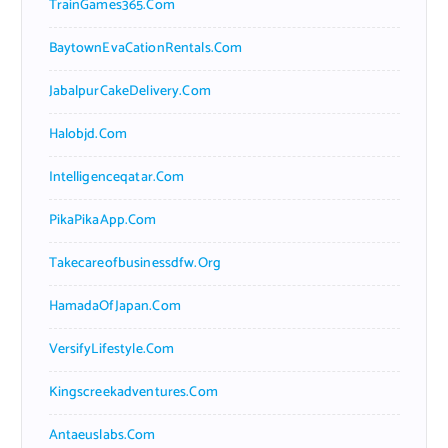
TrainGames365.com
BaytownEvaCationRentals.com
JabalpurCakeDelivery.com
Halobjd.com
Intelligenceqatar.com
PikaPikaApp.com
Takecareofbusinessdfw.org
HamadaOfJapan.com
VersifyLifestyle.com
Kingscreekadventures.com
Antaeuslabs.com