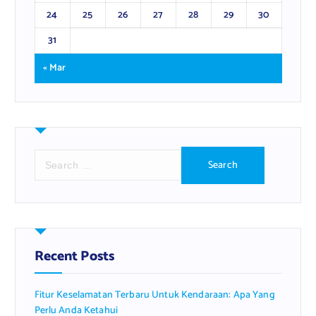
24
25
26
27
28
29
30
31
« Mar
S
e
a
r
c
h
f
Recent Posts
o
r
Fitur Keselamatan Terbaru Untuk Kendaraan: Apa Yang
:
Perlu Anda Ketahui