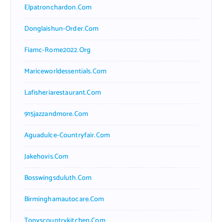
Elpatronchardon.com
Donglaishun-Order.com
Fiamc-Rome2022.org
Mariceworldessentials.com
Lafisheriarestaurant.com
915jazzandmore.com
Aguadulce-Countryfair.com
Jakehovis.com
Bosswingsduluth.com
Birminghamautocare.com
Tonyscountrykitchen.com