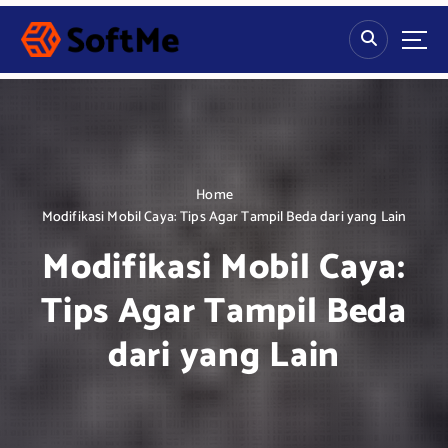
S
k
i
p
t
o
c
o
n
Home
t
Modifikasi Mobil Caya: Tips Agar Tampil Beda dari yang Lain
e
Modifikasi Mobil Caya:
n
t
Tips Agar Tampil Beda
dari yang Lain