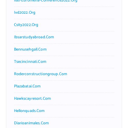
Iias-Euromena-Conference2022.org
Ivd2022.org
Csity2022.org
Ibsarstudyabroad.com
Bennusehgall.com
Tsecincinnati.com
Roderconstructiongroup.com
Plazabatai.com
Hawkscayresort.com
Hellonquads.com
Diarioanimales.com