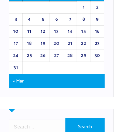
1
2
3
4
5
6
7
8
9
10
11
12
13
14
15
16
17
18
19
20
21
22
23
24
25
26
27
28
29
30
31
« Mar
S
e