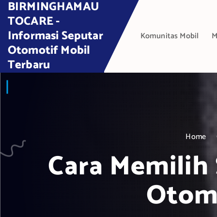
BIRMINGHAMAU
S
k
TOCARE -
i
Informasi Seputar
Komunitas Mobil
M
p
Otomotif Mobil
t
Terbaru
o
c
o
n
t
e
Home
n
t
Cara Memilih
Otomo