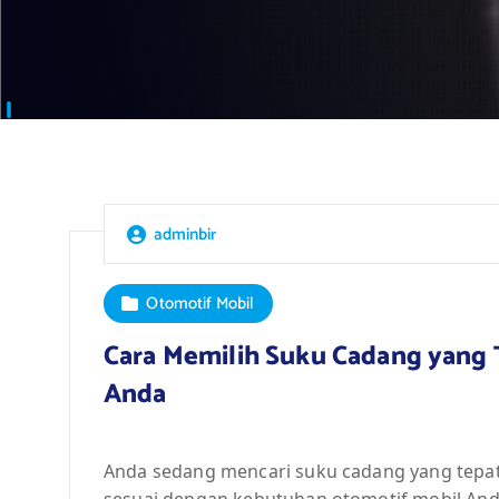
adminbir
Otomotif Mobil
Cara Memilih Suku Cadang yang 
Anda
Anda sedang mencari suku cadang yang tepat
sesuai dengan kebutuhan otomotif mobil And