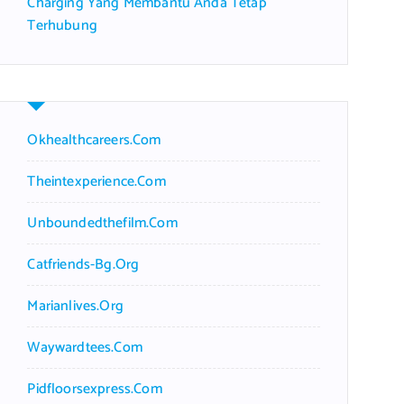
Charging Yang Membantu Anda Tetap
Terhubung
Okhealthcareers.com
Theintexperience.com
Unboundedthefilm.com
Catfriends-Bg.org
Marianlives.org
Waywardtees.com
Pidfloorsexpress.com