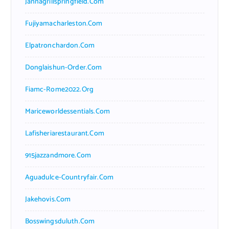
Jannagrillspringfield.com
Fujiyamacharleston.com
Elpatronchardon.com
Donglaishun-Order.com
Fiamc-Rome2022.org
Mariceworldessentials.com
Lafisheriarestaurant.com
915jazzandmore.com
Aguadulce-Countryfair.com
Jakehovis.com
Bosswingsduluth.com