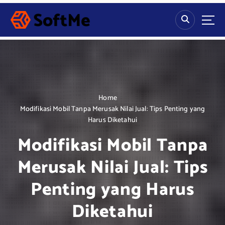
S
k
i
p
t
o
c
o
n
Home
t
Modifikasi Mobil Tanpa Merusak Nilai Jual: Tips Penting yang
e
Harus Diketahui
n
Modifikasi Mobil Tanpa
t
Merusak Nilai Jual: Tips
Penting yang Harus
Diketahui