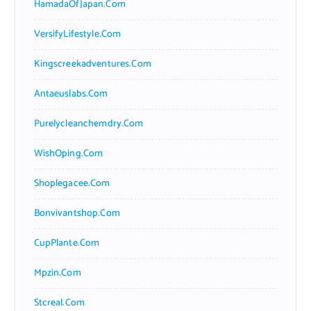
HamadaOfJapan.com
VersifyLifestyle.com
Kingscreekadventures.com
Antaeuslabs.com
Purelycleanchemdry.com
WishOping.com
Shoplegacee.com
Bonvivantshop.com
CupPlante.com
Mpzin.com
Stcreal.com