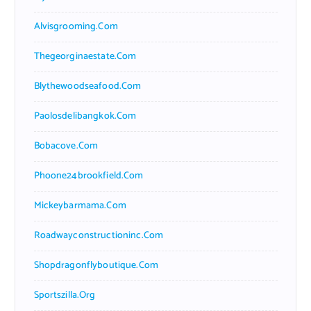
Alvisgrooming.com
Thegeorginaestate.com
Blythewoodseafood.com
Paolosdelibangkok.com
Bobacove.com
Phoone24brookfield.com
Mickeybarmama.com
Roadwayconstructioninc.com
Shopdragonflyboutique.com
Sportszilla.org