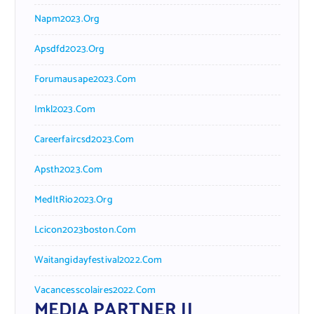
Napm2023.org
Apsdfd2023.org
Forumausape2023.com
Imkl2023.com
Careerfaircsd2023.com
Apsth2023.com
MedItRio2023.org
Lcicon2023boston.com
Waitangidayfestival2022.com
Vacancesscolaires2022.com
MEDIA PARTNER II