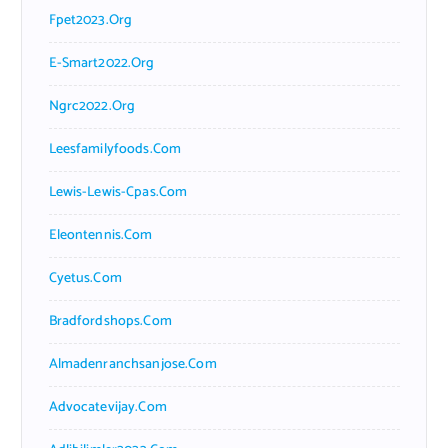
Fpet2023.org
E-Smart2022.org
Ngrc2022.org
Leesfamilyfoods.com
Lewis-Lewis-Cpas.com
Eleontennis.com
Cyetus.com
Bradfordshops.com
Almadenranchsanjose.com
Advocatevijay.com