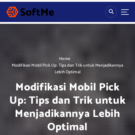
S
k
i
p
t
o
c
o
n
Home
t
Modifikasi Mobil Pick Up: Tips dan Trik untuk Menjadikannya
e
Lebih Optimal
n
Modifikasi Mobil Pick
t
Up: Tips dan Trik untuk
Menjadikannya Lebih
Optimal