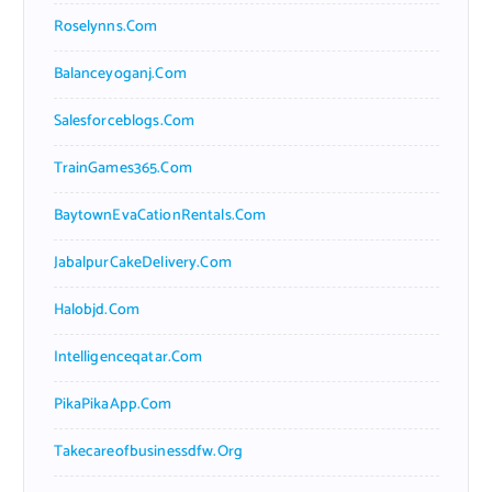
Roselynns.com
Balanceyoganj.com
Salesforceblogs.com
TrainGames365.com
BaytownEvaCationRentals.com
JabalpurCakeDelivery.com
Halobjd.com
Intelligenceqatar.com
PikaPikaApp.com
Takecareofbusinessdfw.org