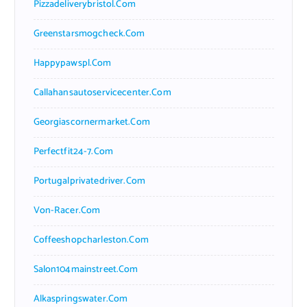
Pizzadeliverybristol.com
Greenstarsmogcheck.com
Happypawspl.com
Callahansautoservicecenter.com
Georgiascornermarket.com
Perfectfit24-7.com
Portugalprivatedriver.com
Von-Racer.com
Coffeeshopcharleston.com
Salon104mainstreet.com
Alkaspringswater.com