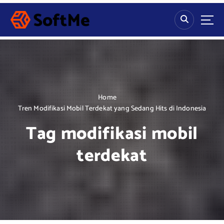
S
k
i
p
t
o
c
o
n
Home
t
Tren Modifikasi Mobil Terdekat yang Sedang Hits di Indonesia
e
Tag modifikasi mobil
n
t
terdekat