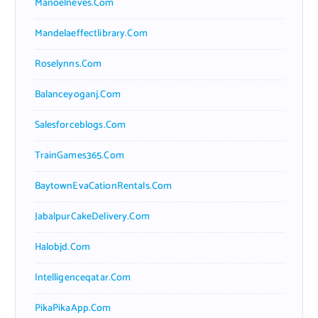
Manoelneves.com
Mandelaeffectlibrary.com
Roselynns.com
Balanceyoganj.com
Salesforceblogs.com
TrainGames365.com
BaytownEvaCationRentals.com
JabalpurCakeDelivery.com
Halobjd.com
Intelligenceqatar.com
PikaPikaApp.com