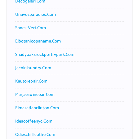
Decogaleri.com
Unavozparadios.com
Shoes-Vert.com
Elbotanicopanama.com
Shadyoaksrockportrvpark.com
Jccoinlaundry.com
Kautorepair.com
Marjaeswinebar.com
Elmazatlanclinton.com
Ideacoffeenyc.com
Odieschillicothe.com