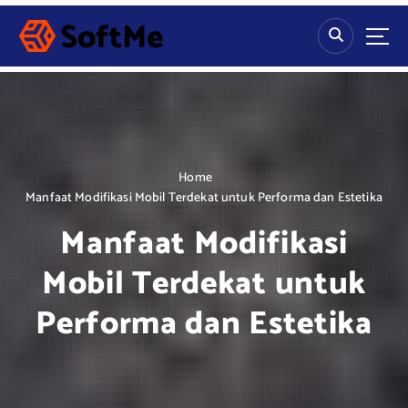
S
k
i
p
t
o
c
o
n
Home
t
Manfaat Modifikasi Mobil Terdekat untuk Performa dan Estetika
e
Manfaat Modifikasi
n
t
Mobil Terdekat untuk
Performa dan Estetika