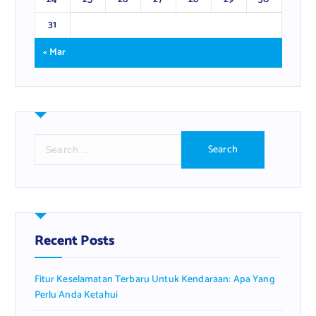
31
« Mar
S
e
a
r
c
h
f
Recent Posts
o
r
Fitur Keselamatan Terbaru Untuk Kendaraan: Apa Yang
:
Perlu Anda Ketahui