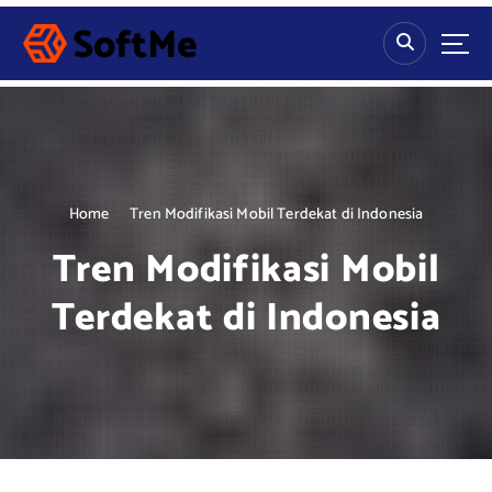
S
k
i
p
t
o
c
o
n
Home
Tren Modifikasi Mobil Terdekat di Indonesia
t
Tren Modifikasi Mobil
e
n
Terdekat di Indonesia
t