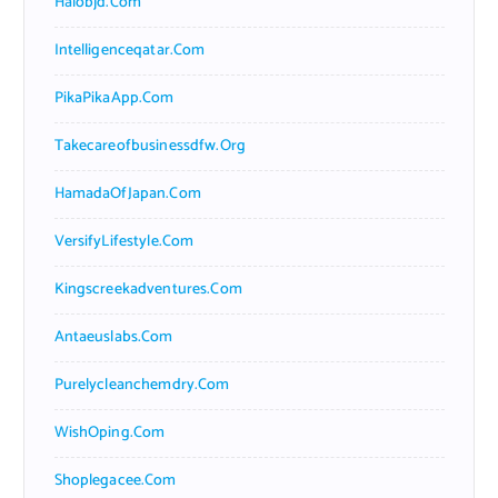
Halobjd.com
Intelligenceqatar.com
PikaPikaApp.com
Takecareofbusinessdfw.org
HamadaOfJapan.com
VersifyLifestyle.com
Kingscreekadventures.com
Antaeuslabs.com
Purelycleanchemdry.com
WishOping.com
Shoplegacee.com