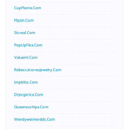
CupPlante.com
Mpzin.com
Stcreal.com
PopUpFlea.com
Valueml.com
Rebeccatorresjewelry.com
Jmpbliss.com
Drjorgerico.com
Queensushipa.com
Wendyweimerdds.com