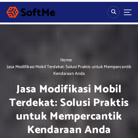
S
k
i
p
t
o
c
o
n
Home
t
Jasa Modifikasi Mobil Terdekat: Solusi Praktis untuk Mempercantik
e
Kendaraan Anda
n
Jasa Modifikasi Mobil
t
Terdekat: Solusi Praktis
untuk Mempercantik
Kendaraan Anda