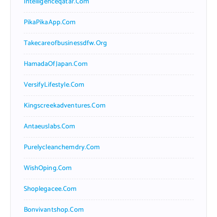
Intelligenceqatar.com
PikaPikaApp.com
Takecareofbusinessdfw.org
HamadaOfJapan.com
VersifyLifestyle.com
Kingscreekadventures.com
Antaeuslabs.com
Purelycleanchemdry.com
WishOping.com
Shoplegacee.com
Bonvivantshop.com