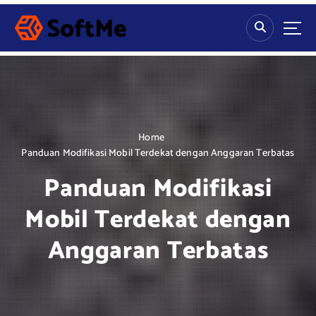
S
k
i
p
t
o
c
o
n
Home
t
Panduan Modifikasi Mobil Terdekat dengan Anggaran Terbatas
e
Panduan Modifikasi
n
t
Mobil Terdekat dengan
Anggaran Terbatas