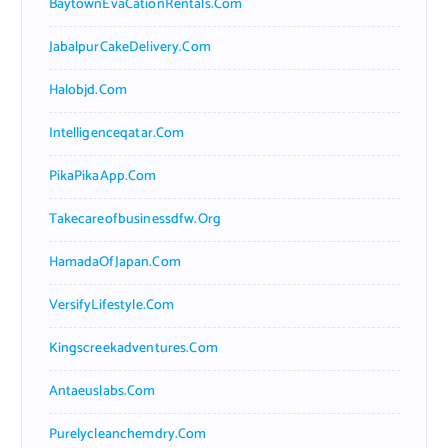
BaytownEvaCationRentals.com
JabalpurCakeDelivery.com
Halobjd.com
Intelligenceqatar.com
PikaPikaApp.com
Takecareofbusinessdfw.org
HamadaOfJapan.com
VersifyLifestyle.com
Kingscreekadventures.com
Antaeuslabs.com
Purelycleanchemdry.com