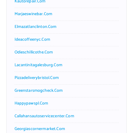
Kautorepair.com
Marjaeswinebar.com
Elmazatlanclinton.com
Ideacoffeenyc.com
Odieschillicothe.com
Lacantinitagalesburg.com
Pizzadeliverybristol.com
Greenstarsmogcheck.com
Happypawspl.com
Callahansautoservicecenter.com
Georgiascornermarket.com