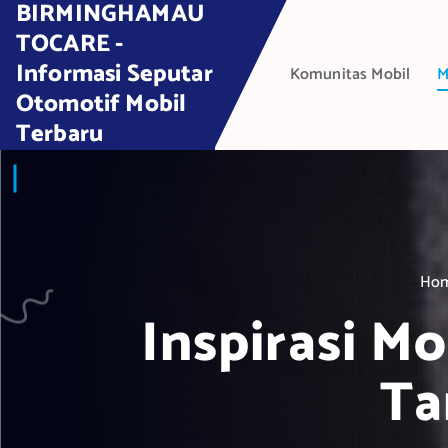
BIRMINGHAMAU
S
k
TOCARE -
i
Informasi Seputar
Komunitas Mobil
M
p
Otomotif Mobil
t
Terbaru
o
c
o
n
t
e
Ho
n
t
Inspirasi M
Ta