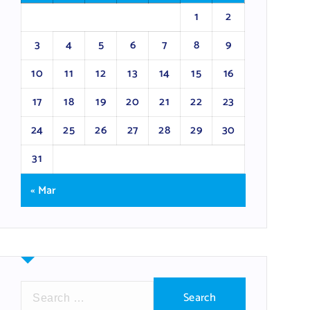
1
2
3
4
5
6
7
8
9
10
11
12
13
14
15
16
17
18
19
20
21
22
23
24
25
26
27
28
29
30
31
« Mar
S
e