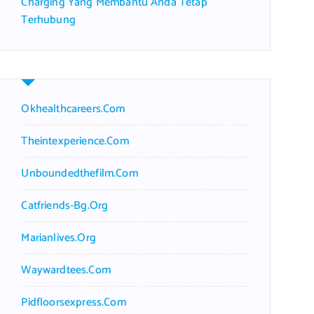
Charging Yang Membantu Anda Tetap
Terhubung
Okhealthcareers.com
Theintexperience.com
Unboundedthefilm.com
Catfriends-Bg.org
Marianlives.org
Waywardtees.com
Pidfloorsexpress.com