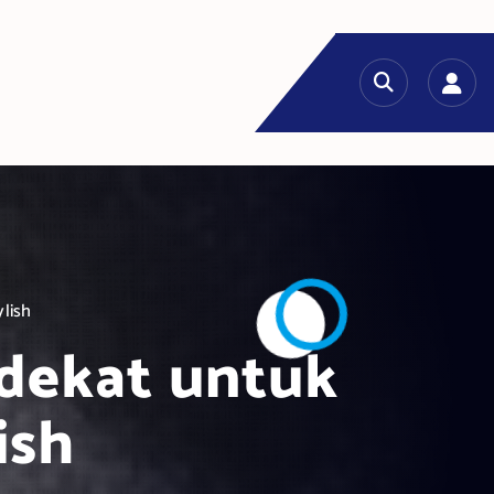
ylish
rdekat untuk
ish