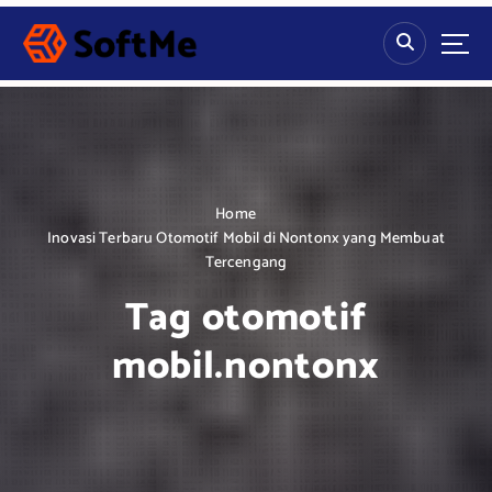
S
k
i
p
t
o
c
o
n
Home
t
Inovasi Terbaru Otomotif Mobil di Nontonx yang Membuat
e
Tercengang
n
Tag otomotif
t
mobil.nontonx