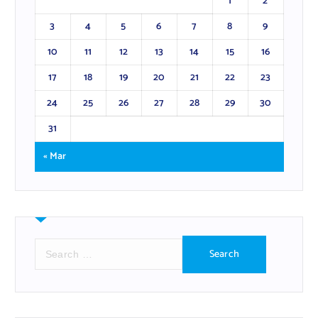
1
2
3
4
5
6
7
8
9
10
11
12
13
14
15
16
17
18
19
20
21
22
23
24
25
26
27
28
29
30
31
« Mar
S
e
a
r
c