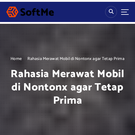
S
k
i
p
t
o
c
o
n
Home
Rahasia Merawat Mobil di Nontonx agar Tetap Prima
t
Rahasia Merawat Mobil
e
n
di Nontonx agar Tetap
t
Prima