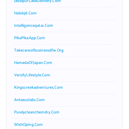
JabalpurCakeDelivery.com
Halobjd.com
Intelligenceqatar.com
PikaPikaApp.com
Takecareofbusinessdfw.org
HamadaOfJapan.com
VersifyLifestyle.com
Kingscreekadventures.com
Antaeuslabs.com
Purelycleanchemdry.com
WishOping.com