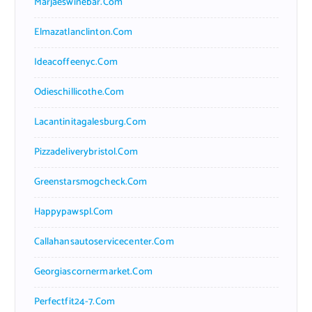
Marjaeswinebar.com
Elmazatlanclinton.com
Ideacoffeenyc.com
Odieschillicothe.com
Lacantinitagalesburg.com
Pizzadeliverybristol.com
Greenstarsmogcheck.com
Happypawspl.com
Callahansautoservicecenter.com
Georgiascornermarket.com
Perfectfit24-7.com