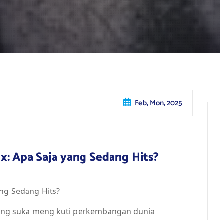
Feb, Mon, 2025
x: Apa Saja yang Sedang Hits?
ang Sedang Hits?
n yang suka mengikuti perkembangan dunia