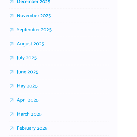
December 2025
November 2025
September 2025
August 2025
July 2025
June 2025
May 2025
April 2025
March 2025
February 2025