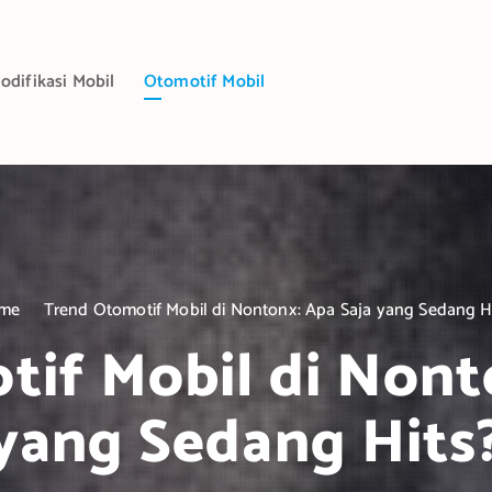
odifikasi Mobil
Otomotif Mobil
me
Trend Otomotif Mobil di Nontonx: Apa Saja yang Sedang H
if Mobil di Nont
yang Sedang Hits