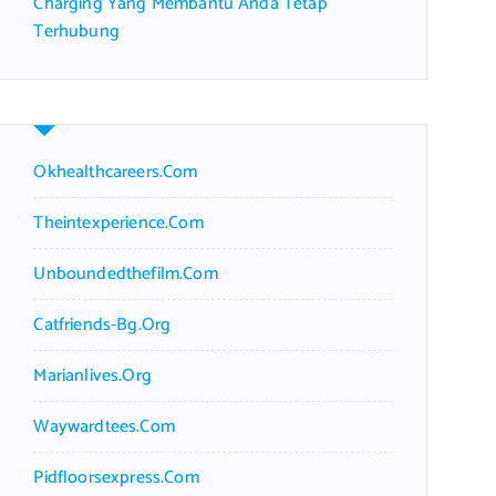
Charging Yang Membantu Anda Tetap
Terhubung
Okhealthcareers.com
Theintexperience.com
Unboundedthefilm.com
Catfriends-Bg.org
Marianlives.org
Waywardtees.com
Pidfloorsexpress.com