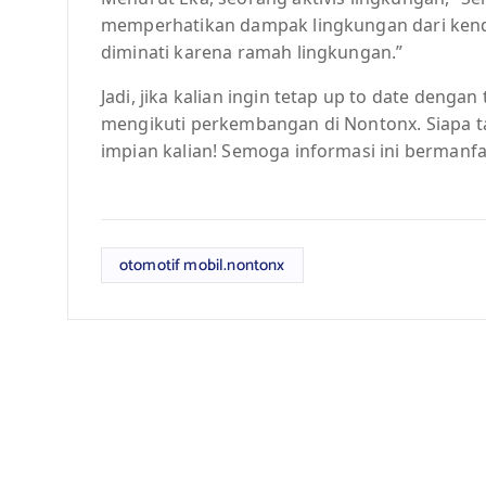
memperhatikan dampak lingkungan dari kenda
diminati karena ramah lingkungan.”
Jadi, jika kalian ingin tetap up to date denga
mengikuti perkembangan di Nontonx. Siapa t
impian kalian! Semoga informasi ini bermanf
otomotif mobil.nontonx