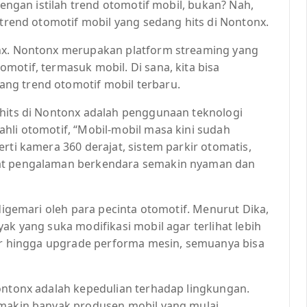
dengan istilah trend otomotif mobil, bukan? Nah,
 trend otomotif mobil yang sedang hits di Nontonx.
onx. Nontonx merupakan platform streaming yang
motif, termasuk mobil. Di sana, kita bisa
ng trend otomotif mobil terbaru.
 hits di Nontonx adalah penggunaan teknologi
hli otomotif, “Mobil-mobil masa kini sudah
rti kamera 360 derajat, sistem parkir otomatis,
uat pengalaman berkendara semakin nyaman dan
 digemari oleh para pecinta otomotif. Menurut Dika,
ak yang suka modifikasi mobil agar terlihat lebih
ior hingga upgrade performa mesin, semuanya bisa
Nontonx adalah kepedulian terhadap lingkungan.
emakin banyak produsen mobil yang mulai