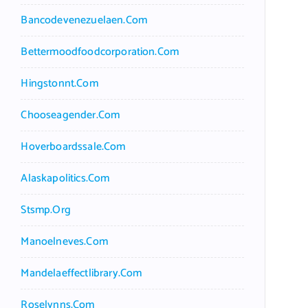
Bancodevenezuelaen.com
Bettermoodfoodcorporation.com
Hingstonnt.com
Chooseagender.com
Hoverboardssale.com
Alaskapolitics.com
Stsmp.org
Manoelneves.com
Mandelaeffectlibrary.com
Roselynns.com