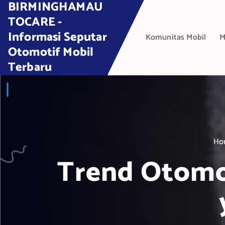
BIRMINGHAMAU
S
k
TOCARE -
i
Informasi Seputar
Komunitas Mobil
M
p
Otomotif Mobil
t
Terbaru
o
c
o
n
t
e
Ho
n
t
Trend Otomot