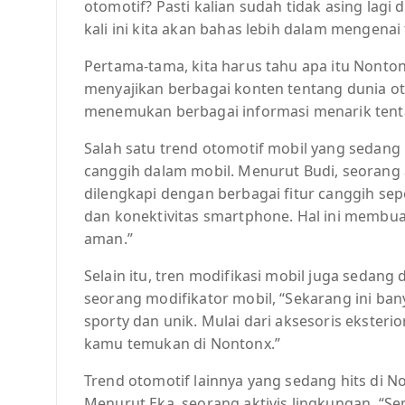
otomotif? Pasti kalian sudah tidak asing lagi 
kali ini kita akan bahas lebih dalam mengenai
Pertama-tama, kita harus tahu apa itu Nont
menyajikan berbagai konten tentang dunia oto
menemukan berbagai informasi menarik tenta
Salah satu trend otomotif mobil yang sedang
canggih dalam mobil. Menurut Budi, seorang a
dilengkapi dengan berbagai fitur canggih sepe
dan konektivitas smartphone. Hal ini memb
aman.”
Selain itu, tren modifikasi mobil juga sedang
seorang modifikator mobil, “Sekarang ini bany
sporty dan unik. Mulai dari aksesoris ekster
kamu temukan di Nontonx.”
Trend otomotif lainnya yang sedang hits di 
Menurut Eka, seorang aktivis lingkungan, “S