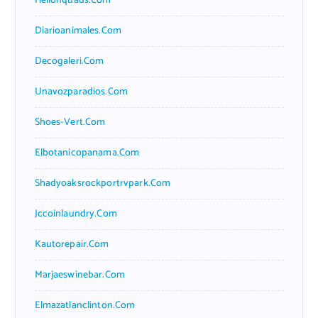
Hellonquads.com
Diarioanimales.com
Decogaleri.com
Unavozparadios.com
Shoes-Vert.com
Elbotanicopanama.com
Shadyoaksrockportrvpark.com
Jccoinlaundry.com
Kautorepair.com
Marjaeswinebar.com
Elmazatlanclinton.com