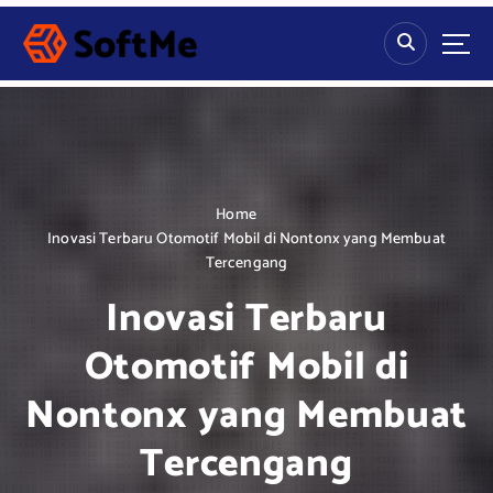
S
k
i
p
t
o
c
o
n
Home
t
Inovasi Terbaru Otomotif Mobil di Nontonx yang Membuat
e
Tercengang
n
Inovasi Terbaru
t
Otomotif Mobil di
Nontonx yang Membuat
Tercengang