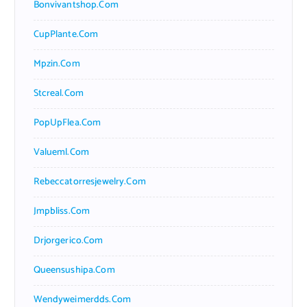
Bonvivantshop.com
CupPlante.com
Mpzin.com
Stcreal.com
PopUpFlea.com
Valueml.com
Rebeccatorresjewelry.com
Jmpbliss.com
Drjorgerico.com
Queensushipa.com
Wendyweimerdds.com