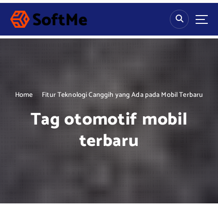
S
k
i
p
t
o
c
o
n
Home
Fitur Teknologi Canggih yang Ada pada Mobil Terbaru
t
Tag otomotif mobil
e
n
terbaru
t