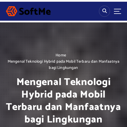
S
k
i
p
t
o
c
o
n
Home
t
Mengenal Teknologi Hybrid pada Mobil Terbaru dan Manfaatnya
e
bagi Lingkungan
n
Mengenal Teknologi
t
Hybrid pada Mobil
Terbaru dan Manfaatnya
bagi Lingkungan