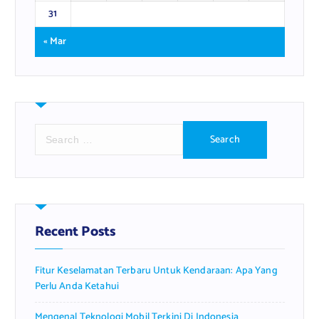
31
« Mar
S
e
a
r
c
h
f
Recent Posts
o
r
Fitur Keselamatan Terbaru Untuk Kendaraan: Apa Yang
:
Perlu Anda Ketahui
Mengenal Teknologi Mobil Terkini Di Indonesia