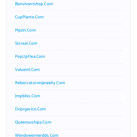
Bonvivantshop.com
CupPlante.com
Mpzin.com
Stcreal.com
PopUpFlea.com
Valueml.com
Rebeccatorresjewelry.com
Jmpbliss.com
Drjorgerico.com
Queensushipa.com
Wendyweimerdds.com