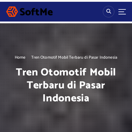
S
k
i
p
t
o
c
o
n
Home
Tren Otomotif Mobil Terbaru di Pasar Indonesia
t
Tren Otomotif Mobil
e
n
Terbaru di Pasar
t
Indonesia