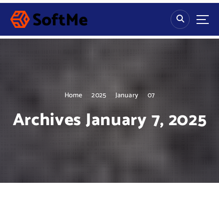
S
k
i
p
t
o
c
o
n
Home
2025
January
07
t
Archives January 7, 2025
e
n
t