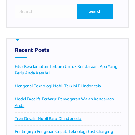
S
e
a
r
c
h
f
Recent Posts
o
r
Fitur Keselamatan Terbaru Untuk Kendaraan: Apa Yang
:
Perlu Anda Ketahui
Mengenal Teknologi Mobil Terkini Di Indonesia
Model Facelift Terbaru: Penyegaran Wajah Kendaraan
Anda
Tren Desain Mobil Baru Di Indonesia
Pentingnya Pengisian Cepat: Teknologi Fast Charging