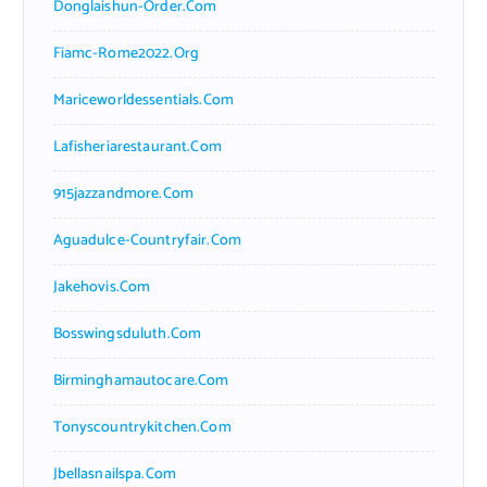
Donglaishun-Order.com
Fiamc-Rome2022.org
Mariceworldessentials.com
Lafisheriarestaurant.com
915jazzandmore.com
Aguadulce-Countryfair.com
Jakehovis.com
Bosswingsduluth.com
Birminghamautocare.com
Tonyscountrykitchen.com
Jbellasnailspa.com