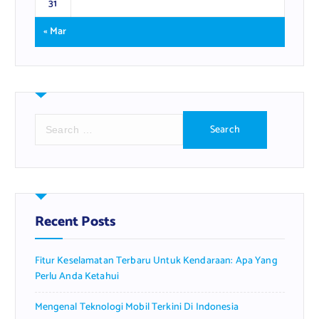
31
« Mar
S
e
a
r
c
h
f
Recent Posts
o
r
Fitur Keselamatan Terbaru Untuk Kendaraan: Apa Yang
:
Perlu Anda Ketahui
Mengenal Teknologi Mobil Terkini Di Indonesia