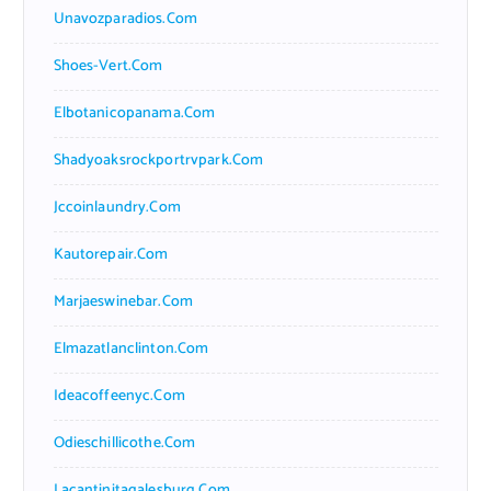
Unavozparadios.com
Shoes-Vert.com
Elbotanicopanama.com
Shadyoaksrockportrvpark.com
Jccoinlaundry.com
Kautorepair.com
Marjaeswinebar.com
Elmazatlanclinton.com
Ideacoffeenyc.com
Odieschillicothe.com
Lacantinitagalesburg.com