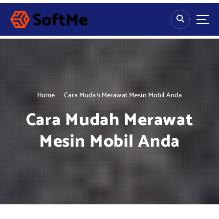
S
k
i
p
t
o
c
o
n
Home
Cara Mudah Merawat Mesin Mobil Anda
t
Cara Mudah Merawat
e
n
Mesin Mobil Anda
t