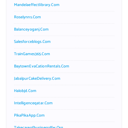
Mandelaeffectlibrary.com
Roselynns.com
Balanceyoganj.com
Salesforceblogs.com
TrainGames365.com
BaytownEvaCationRentals.com
JabalpurCakeDelivery.com
Halobjd.com
Intelligenceqatar.com
PikaPikaApp.com
Takecareofbusinessdfw.org