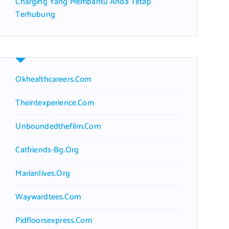
Charging Yang Membantu Anda Tetap
Terhubung
Okhealthcareers.com
Theintexperience.com
Unboundedthefilm.com
Catfriends-Bg.org
Marianlives.org
Waywardtees.com
Pidfloorsexpress.com