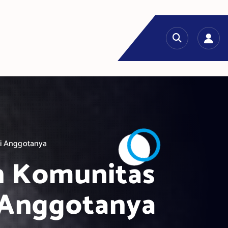
ari Anggotanya
n Komunitas
ri Anggotanya