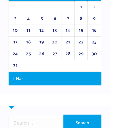
1
2
3
4
5
6
7
8
9
10
11
12
13
14
15
16
17
18
19
20
21
22
23
24
25
26
27
28
29
30
31
« Mar
S
e