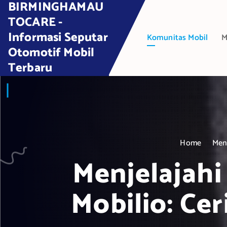
BIRMINGHAMAU
S
k
TOCARE -
i
Informasi Seputar
Komunitas Mobil
M
p
Otomotif Mobil
t
Terbaru
o
c
o
n
t
e
Home
Menj
n
t
Menjelajah
Mobilio: Cer