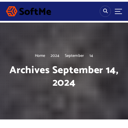
S
k
i
p
t
o
c
o
n
Home
2024
September
14
t
Archives September 14,
e
n
2024
t