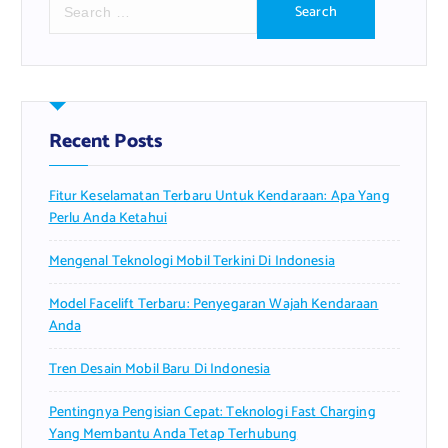
e
a
r
c
h
f
Recent Posts
o
r
Fitur Keselamatan Terbaru Untuk Kendaraan: Apa Yang
:
Perlu Anda Ketahui
Mengenal Teknologi Mobil Terkini Di Indonesia
Model Facelift Terbaru: Penyegaran Wajah Kendaraan
Anda
Tren Desain Mobil Baru Di Indonesia
Pentingnya Pengisian Cepat: Teknologi Fast Charging
Yang Membantu Anda Tetap Terhubung