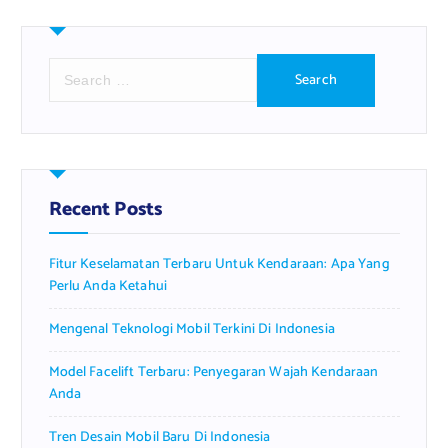
S
e
a
r
c
h
f
Recent Posts
o
r
Fitur Keselamatan Terbaru Untuk Kendaraan: Apa Yang
:
Perlu Anda Ketahui
Mengenal Teknologi Mobil Terkini Di Indonesia
Model Facelift Terbaru: Penyegaran Wajah Kendaraan
Anda
Tren Desain Mobil Baru Di Indonesia