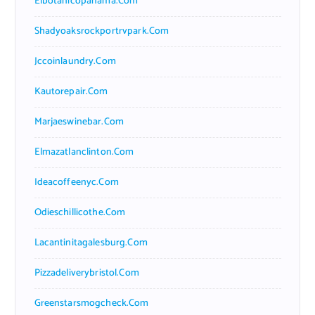
Elbotanicopanama.com
Shadyoaksrockportrvpark.com
Jccoinlaundry.com
Kautorepair.com
Marjaeswinebar.com
Elmazatlanclinton.com
Ideacoffeenyc.com
Odieschillicothe.com
Lacantinitagalesburg.com
Pizzadeliverybristol.com
Greenstarsmogcheck.com