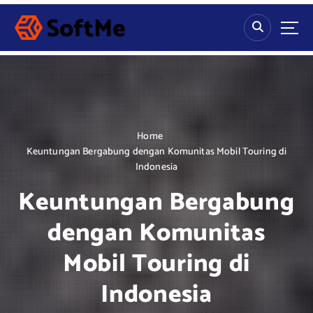
S
k
i
p
t
o
c
o
n
Home
t
Keuntungan Bergabung dengan Komunitas Mobil Touring di
e
Indonesia
n
Keuntungan Bergabung
t
dengan Komunitas
Mobil Touring di
Indonesia