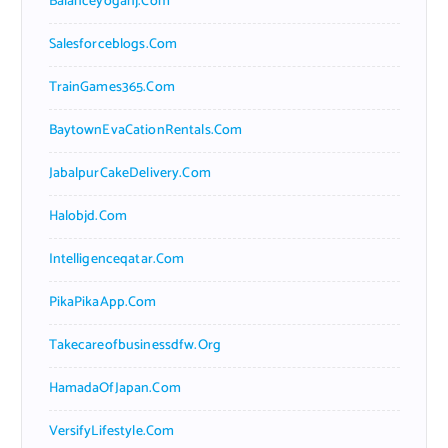
Balanceyoganj.com
Salesforceblogs.com
TrainGames365.com
BaytownEvaCationRentals.com
JabalpurCakeDelivery.com
Halobjd.com
Intelligenceqatar.com
PikaPikaApp.com
Takecareofbusinessdfw.org
HamadaOfJapan.com
VersifyLifestyle.com