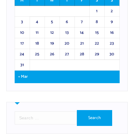
M
T
W
T
F
S
S
1
2
3
4
5
6
7
8
9
10
11
12
13
14
15
16
17
18
19
20
21
22
23
24
25
26
27
28
29
30
31
« Mar
S
e
a
r