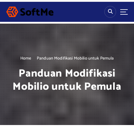
S
k
i
p
t
o
c
o
n
Home
Panduan Modifikasi Mobilio untuk Pemula
t
Panduan Modifikasi
e
n
Mobilio untuk Pemula
t