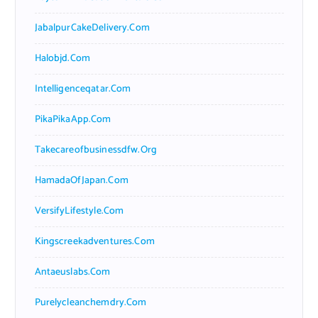
JabalpurCakeDelivery.com
Halobjd.com
Intelligenceqatar.com
PikaPikaApp.com
Takecareofbusinessdfw.org
HamadaOfJapan.com
VersifyLifestyle.com
Kingscreekadventures.com
Antaeuslabs.com
Purelycleanchemdry.com