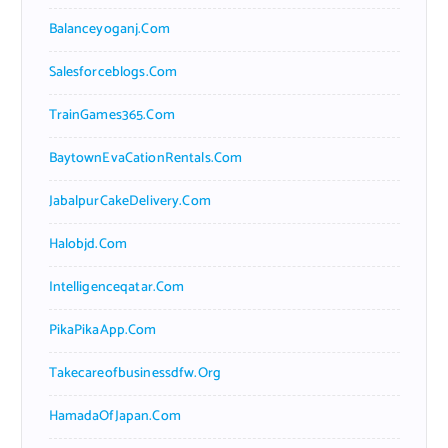
Balanceyoganj.com
Salesforceblogs.com
TrainGames365.com
BaytownEvaCationRentals.com
JabalpurCakeDelivery.com
Halobjd.com
Intelligenceqatar.com
PikaPikaApp.com
Takecareofbusinessdfw.org
HamadaOfJapan.com