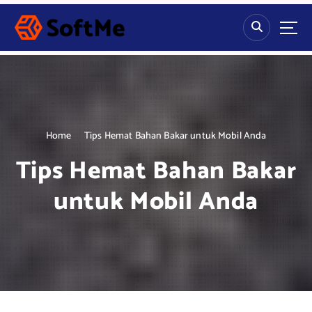
S
k
i
p
t
o
c
o
n
Home
Tips Hemat Bahan Bakar untuk Mobil Anda
t
Tips Hemat Bahan Bakar
e
n
untuk Mobil Anda
t