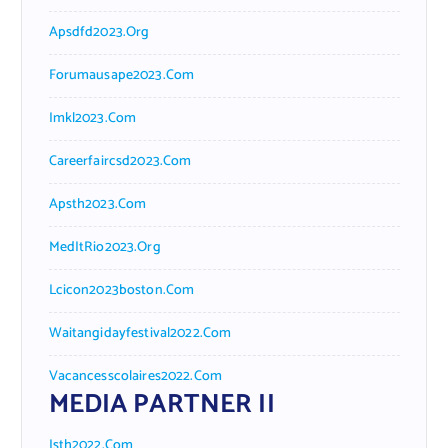
Apsdfd2023.org
Forumausape2023.com
Imkl2023.com
Careerfaircsd2023.com
Apsth2023.com
MedItRio2023.org
Lcicon2023boston.com
Waitangidayfestival2022.com
Vacancesscolaires2022.com
MEDIA PARTNER II
Isth2022.com