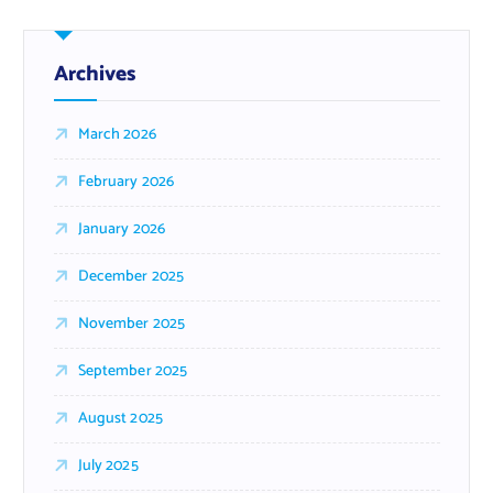
Archives
March 2026
February 2026
January 2026
December 2025
November 2025
September 2025
August 2025
July 2025