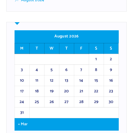
August 2024
August 2026
M
T
W
T
F
S
S
1
2
3
4
5
6
7
8
9
10
11
12
13
14
15
16
17
18
19
20
21
22
23
24
25
26
27
28
29
30
31
« Mar