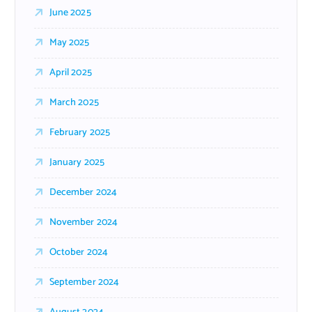
June 2025
May 2025
April 2025
March 2025
February 2025
January 2025
December 2024
November 2024
October 2024
September 2024