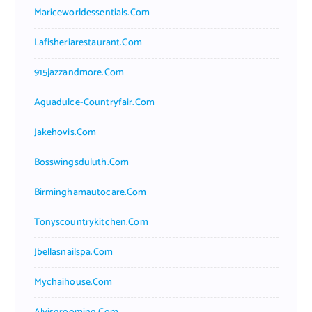
Mariceworldessentials.com
Lafisheriarestaurant.com
915jazzandmore.com
Aguadulce-Countryfair.com
Jakehovis.com
Bosswingsduluth.com
Birminghamautocare.com
Tonyscountrykitchen.com
Jbellasnailspa.com
Mychaihouse.com