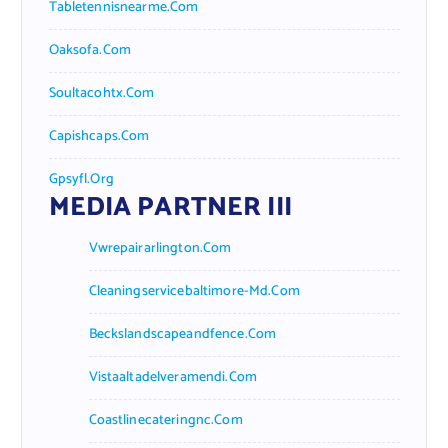
Tabletennisnearme.com
Oaksofa.com
Soultacohtx.com
Capishcaps.com
Gpsyfl.org
MEDIA PARTNER III
Vwrepairarlington.com
Cleaningservicebaltimore-Md.com
Beckslandscapeandfence.com
Vistaaltadelveramendi.com
Coastlinecateringnc.com