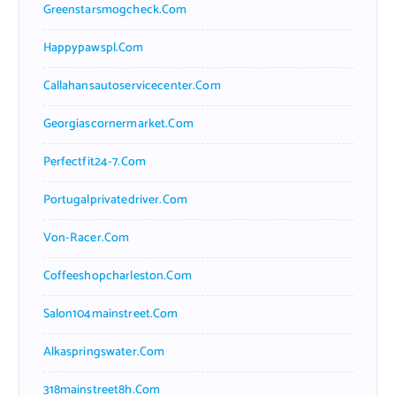
Greenstarsmogcheck.com
Happypawspl.com
Callahansautoservicecenter.com
Georgiascornermarket.com
Perfectfit24-7.com
Portugalprivatedriver.com
Von-Racer.com
Coffeeshopcharleston.com
Salon104mainstreet.com
Alkaspringswater.com
318mainstreet8h.com