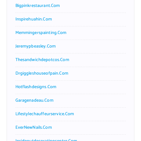
Bigpinkrestaurant.com
Inspirehuahin.com
Memmingerspainting.com
Jeremypbeasley.com
Thesandwichdepotcos.com
Drgiggleshouseofpain.com
Hotflashdesigns.com
Garagenadeau.com
Lifestylechauffeurservice.com
EverNewNails.com