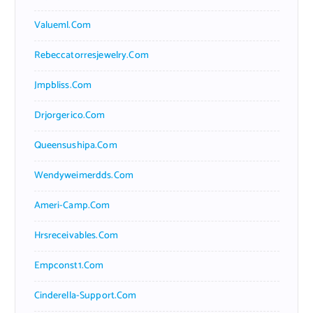
Valueml.com
Rebeccatorresjewelry.com
Jmpbliss.com
Drjorgerico.com
Queensushipa.com
Wendyweimerdds.com
Ameri-Camp.com
Hrsreceivables.com
Empconst1.com
Cinderella-Support.com