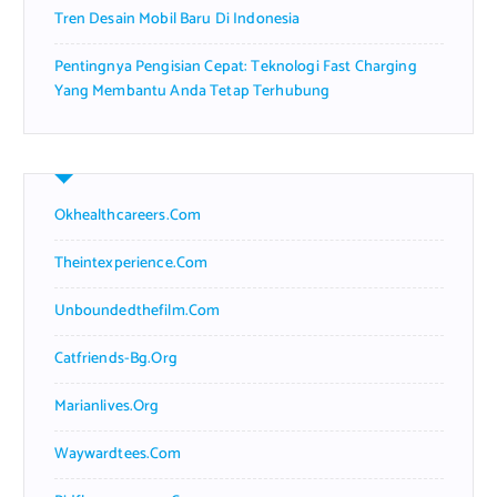
Tren Desain Mobil Baru Di Indonesia
Pentingnya Pengisian Cepat: Teknologi Fast Charging
Yang Membantu Anda Tetap Terhubung
Okhealthcareers.com
Theintexperience.com
Unboundedthefilm.com
Catfriends-Bg.org
Marianlives.org
Waywardtees.com