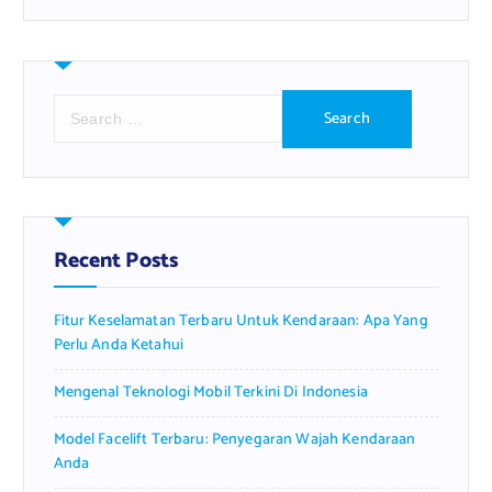
S
e
a
r
c
h
f
Recent Posts
o
r
Fitur Keselamatan Terbaru Untuk Kendaraan: Apa Yang
:
Perlu Anda Ketahui
Mengenal Teknologi Mobil Terkini Di Indonesia
Model Facelift Terbaru: Penyegaran Wajah Kendaraan
Anda