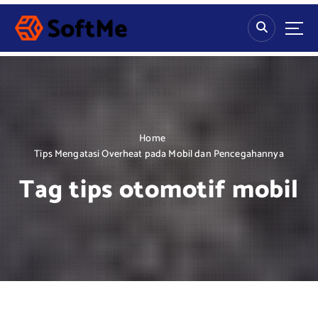
S
k
i
p
t
o
c
o
n
Home
t
Tips Mengatasi Overheat pada Mobil dan Pencegahannya
e
Tag tips otomotif mobil
n
t