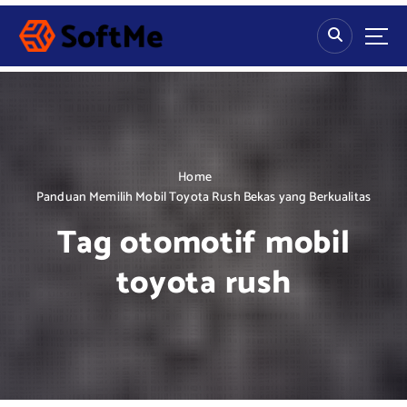
S
k
i
p
t
o
c
o
n
Home
t
Panduan Memilih Mobil Toyota Rush Bekas yang Berkualitas
e
Tag otomotif mobil
n
t
toyota rush