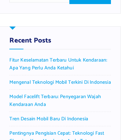
a
r
c
h
f
Recent Posts
o
r
Fitur Keselamatan Terbaru Untuk Kendaraan:
:
Apa Yang Perlu Anda Ketahui
Mengenal Teknologi Mobil Terkini Di Indonesia
Model Facelift Terbaru: Penyegaran Wajah
Kendaraan Anda
Tren Desain Mobil Baru Di Indonesia
Pentingnya Pengisian Cepat: Teknologi Fast