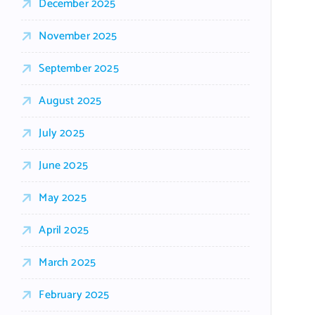
December 2025
November 2025
September 2025
August 2025
July 2025
June 2025
May 2025
April 2025
March 2025
February 2025