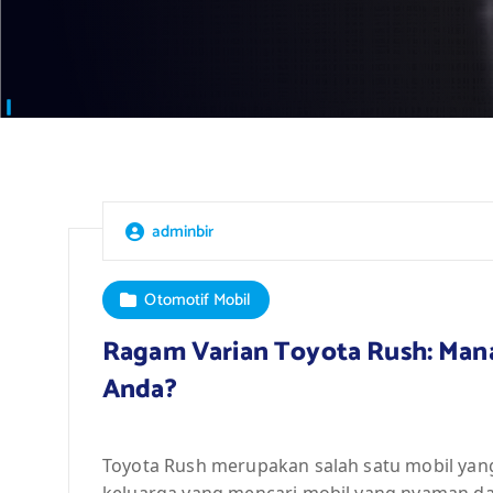
adminbir
Otomotif Mobil
Ragam Varian Toyota Rush: Mana
Anda?
Toyota Rush merupakan salah satu mobil yang
keluarga yang mencari mobil yang nyaman da