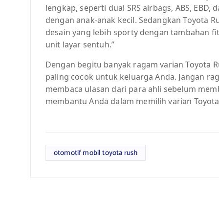
lengkap, seperti dual SRS airbags, ABS, EBD, 
dengan anak-anak kecil. Sedangkan Toyota R
desain yang lebih sporty dengan tambahan fit
unit layar sentuh.”
Dengan begitu banyak ragam varian Toyota Ru
paling cocok untuk keluarga Anda. Jangan ra
membaca ulasan dari para ahli sebelum membu
membantu Anda dalam memilih varian Toyota 
otomotif mobil toyota rush