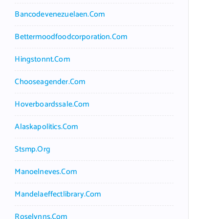
Bancodevenezuelaen.com
Bettermoodfoodcorporation.com
Hingstonnt.com
Chooseagender.com
Hoverboardssale.com
Alaskapolitics.com
Stsmp.org
Manoelneves.com
Mandelaeffectlibrary.com
Roselynns.com