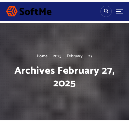
S
k
i
p
t
o
c
o
n
Home
2025
February
27
t
Archives February 27,
e
n
2025
t