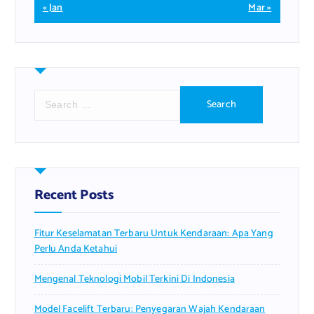
« Jan
Mar »
S
e
a
r
c
h
f
Recent Posts
o
r
Fitur Keselamatan Terbaru Untuk Kendaraan: Apa Yang
:
Perlu Anda Ketahui
Mengenal Teknologi Mobil Terkini Di Indonesia
Model Facelift Terbaru: Penyegaran Wajah Kendaraan