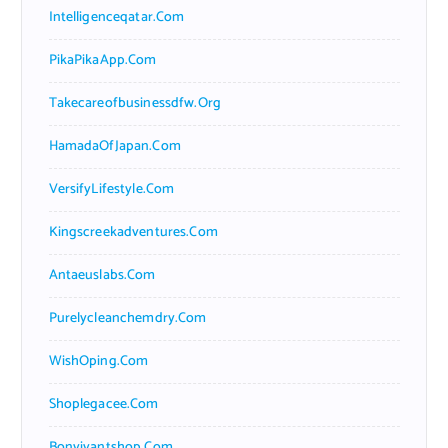
Intelligenceqatar.com
PikaPikaApp.com
Takecareofbusinessdfw.org
HamadaOfJapan.com
VersifyLifestyle.com
Kingscreekadventures.com
Antaeuslabs.com
Purelycleanchemdry.com
WishOping.com
Shoplegacee.com
Bonvivantshop.com