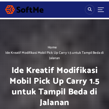
S
k
i
p
t
o
c
o
n
Home
t
Ide Kreatif Modifikasi Mobil Pick Up Carry 1.5 untuk Tampil Beda di
e
Jalanan
n
Ide Kreatif Modifikasi
t
Mobil Pick Up Carry 1.5
untuk Tampil Beda di
Jalanan