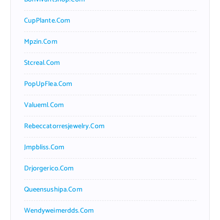
CupPlante.com
Mpzin.com
Stcreal.com
PopUpFlea.com
Valueml.com
Rebeccatorresjewelry.com
Jmpbliss.com
Drjorgerico.com
Queensushipa.com
Wendyweimerdds.com