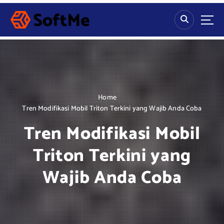
S
k
i
p
t
o
c
o
n
Home
t
Tren Modifikasi Mobil Triton Terkini yang Wajib Anda Coba
e
Tren Modifikasi Mobil
n
t
Triton Terkini yang
Wajib Anda Coba