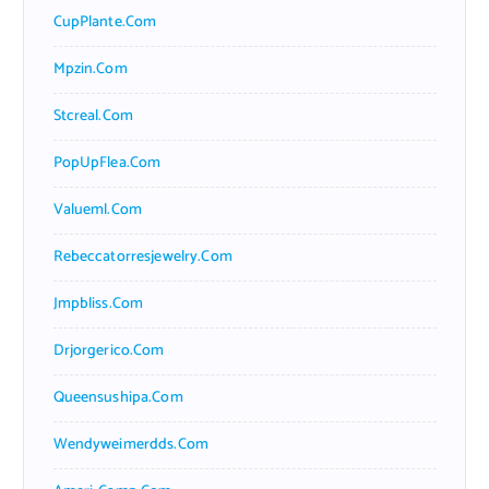
CupPlante.com
Mpzin.com
Stcreal.com
PopUpFlea.com
Valueml.com
Rebeccatorresjewelry.com
Jmpbliss.com
Drjorgerico.com
Queensushipa.com
Wendyweimerdds.com