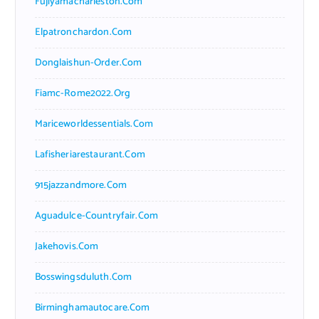
Fujiyamacharleston.com
Elpatronchardon.com
Donglaishun-Order.com
Fiamc-Rome2022.org
Mariceworldessentials.com
Lafisheriarestaurant.com
915jazzandmore.com
Aguadulce-Countryfair.com
Jakehovis.com
Bosswingsduluth.com
Birminghamautocare.com