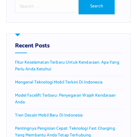
S
e
a
r
c
h
f
Recent Posts
o
r
Fitur Keselamatan Terbaru Untuk Kendaraan: Apa Yang
:
Perlu Anda Ketahui
Mengenal Teknologi Mobil Terkini Di Indonesia
Model Facelift Terbaru: Penyegaran Wajah Kendaraan
Anda
Tren Desain Mobil Baru Di Indonesia
Pentingnya Pengisian Cepat: Teknologi Fast Charging
Yang Membantu Anda Tetap Terhubung