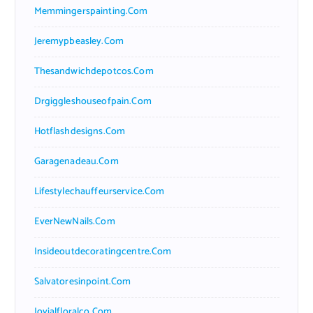
Memmingerspainting.com
Jeremypbeasley.com
Thesandwichdepotcos.com
Drgiggleshouseofpain.com
Hotflashdesigns.com
Garagenadeau.com
Lifestylechauffeurservice.com
EverNewNails.com
Insideoutdecoratingcentre.com
Salvatoresinpoint.com
Jovialfloralco.com