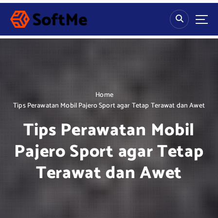
S
k
i
p
t
o
c
o
n
Home
t
Tips Perawatan Mobil Pajero Sport agar Tetap Terawat dan Awet
e
Tips Perawatan Mobil
n
t
Pajero Sport agar Tetap
Terawat dan Awet