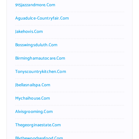
915jazzandmore.com
Aguadulce-Countryfair.com
Jakehovis.com
Bosswingsduluth.com
Birminghamautocare.com
Tonyscountrykitchen.com
Jbellasnailspa.com
Mychaihouse.com
Alvisgrooming.com
Thegeorginaestate.com
Blythewoodseafood.com