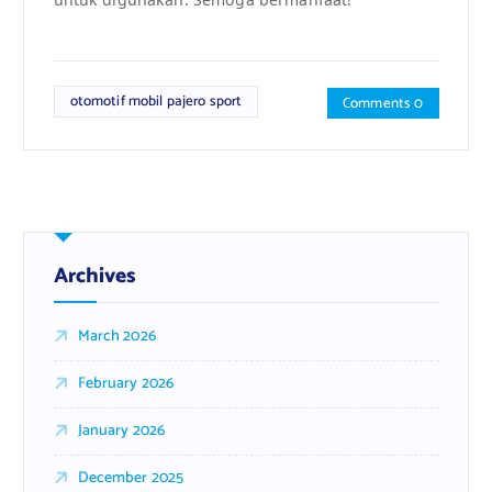
otomotif mobil pajero sport
Comments 0
Archives
March 2026
February 2026
January 2026
December 2025