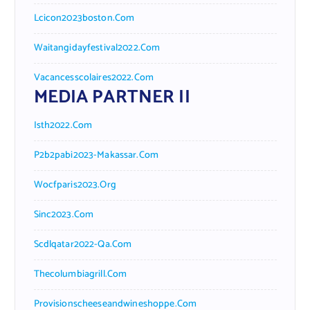
Lcicon2023boston.com
Waitangidayfestival2022.com
Vacancesscolaires2022.com
MEDIA PARTNER II
Isth2022.com
P2b2pabi2023-Makassar.com
Wocfparis2023.org
Sinc2023.com
Scdlqatar2022-Qa.com
Thecolumbiagrill.com
Provisionscheeseandwineshoppe.com