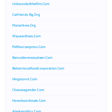
Unboundedthefilm.com
Catfriends-Bg.org
Marianlives.org
Waywardtees.com
Pidfloorsexpress.com
Bancodevenezuelaen.com
Bettermoodfoodcorporation.com
Hingstonnt.com
Chooseagender.com
Hoverboardssale.com
Alaskapolitics.com