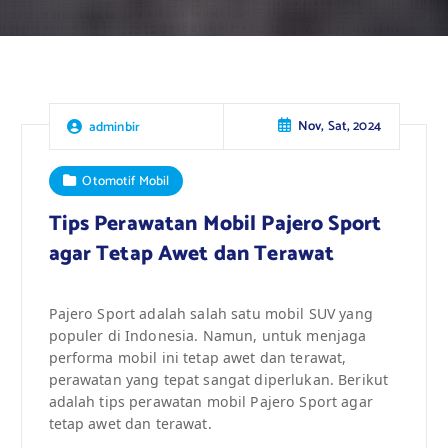
Nov, Sat, 2024
adminbir
Otomotif Mobil
Tips Perawatan Mobil Pajero Sport
agar Tetap Awet dan Terawat
Pajero Sport adalah salah satu mobil SUV yang
populer di Indonesia. Namun, untuk menjaga
performa mobil ini tetap awet dan terawat,
perawatan yang tepat sangat diperlukan. Berikut
adalah tips perawatan mobil Pajero Sport agar
tetap awet dan terawat.