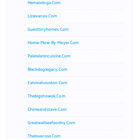
Hematologa.com
Lizaivanov.com
Guesttinyhomes.com
Home-Plow-By-Meyer.com
Palatelatincuisine.com
Blackdoglegacy.com
Eatvivahouston.com
Thebigshowok.com
Chimeandstave.com
Greatwallseafoodny.com
Theloverose.com