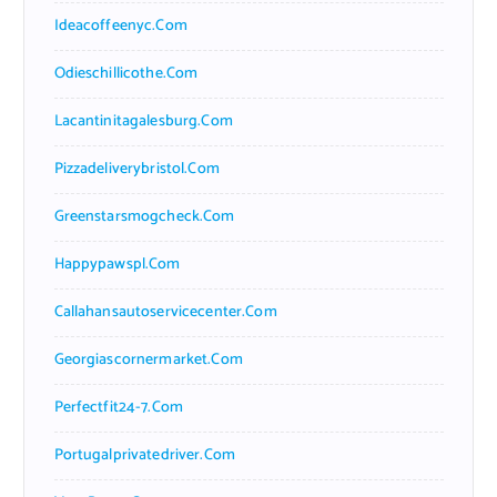
Ideacoffeenyc.com
Odieschillicothe.com
Lacantinitagalesburg.com
Pizzadeliverybristol.com
Greenstarsmogcheck.com
Happypawspl.com
Callahansautoservicecenter.com
Georgiascornermarket.com
Perfectfit24-7.com
Portugalprivatedriver.com