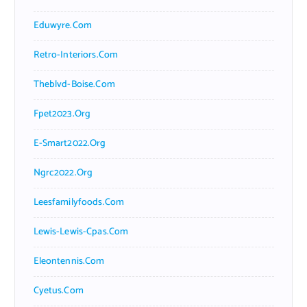
Eduwyre.com
Retro-Interiors.com
Theblvd-Boise.com
Fpet2023.org
E-Smart2022.org
Ngrc2022.org
Leesfamilyfoods.com
Lewis-Lewis-Cpas.com
Eleontennis.com
Cyetus.com