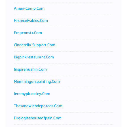
Ameri-Camp.com
Hrsreceivables.com
Empconst1.com
Cinderella-Support.com
Bigpinkrestaurant.com
Inspirehuahin.com
Memmingerspainting.com
Jeremypbeasley.com
Thesandwichdepotcos.com
Drgiggleshouseofpain.com