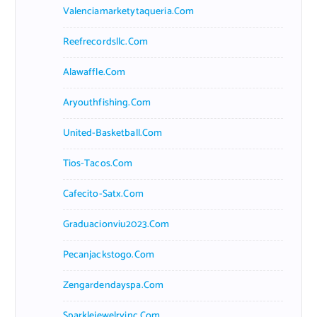
Valenciamarketytaqueria.com
Reefrecordsllc.com
Alawaffle.com
Aryouthfishing.com
United-Basketball.com
Tios-Tacos.com
Cafecito-Satx.com
Graduacionviu2023.com
Pecanjackstogo.com
Zengardendayspa.com
Sparklejewelryinc.com