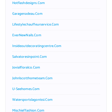
Hotflashdesigns.com
Garagenadeau.com
Lifestylechauffeurservice.com
EverNewNails.com
Insideoutdecoratingcentre.com
Salvatoresinpoint.com
Jovialfloralco.com
Johnlscotthometeam.com
U-Seehomes.com
Watersportslagonissi.com
Mischieffashion.com