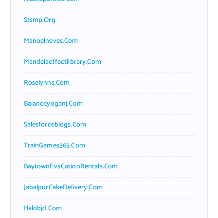
Stsmp.org
Manoelneves.com
Mandelaeffectlibrary.com
Roselynns.com
Balanceyoganj.com
Salesforceblogs.com
TrainGames365.com
BaytownEvaCationRentals.com
JabalpurCakeDelivery.com
Halobjd.com