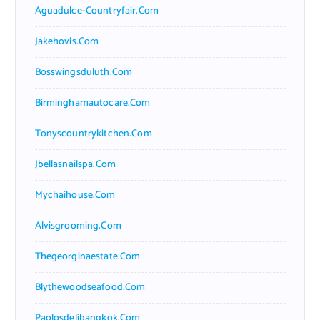
Aguadulce-Countryfair.com
Jakehovis.com
Bosswingsduluth.com
Birminghamautocare.com
Tonyscountrykitchen.com
Jbellasnailspa.com
Mychaihouse.com
Alvisgrooming.com
Thegeorginaestate.com
Blythewoodseafood.com
Paolosdelibangkok.com