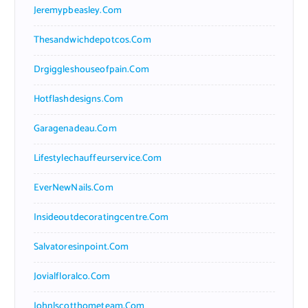
Jeremypbeasley.com
Thesandwichdepotcos.com
Drgiggleshouseofpain.com
Hotflashdesigns.com
Garagenadeau.com
Lifestylechauffeurservice.com
EverNewNails.com
Insideoutdecoratingcentre.com
Salvatoresinpoint.com
Jovialfloralco.com
Johnlscotthometeam.com