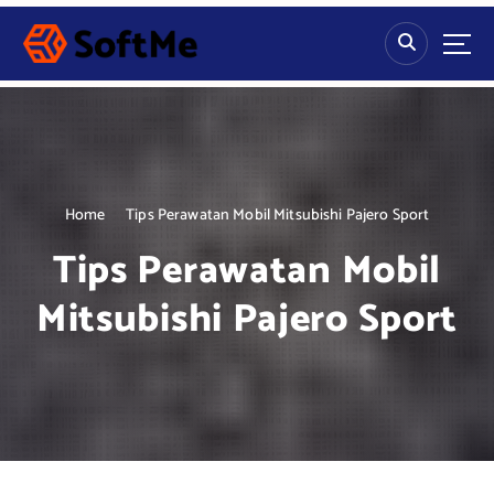
S
k
i
p
t
o
c
o
n
Home
Tips Perawatan Mobil Mitsubishi Pajero Sport
t
Tips Perawatan Mobil
e
n
Mitsubishi Pajero Sport
t