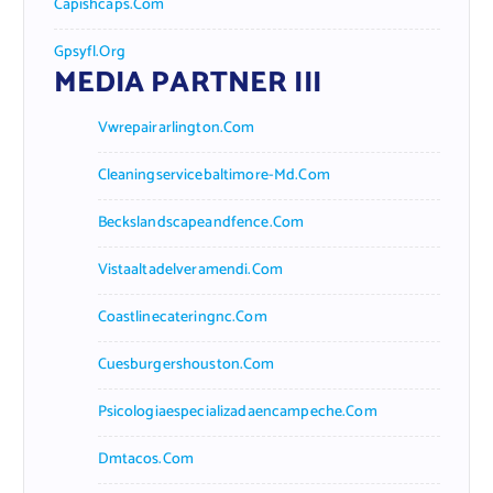
Capishcaps.com
Gpsyfl.org
MEDIA PARTNER III
Vwrepairarlington.com
Cleaningservicebaltimore-Md.com
Beckslandscapeandfence.com
Vistaaltadelveramendi.com
Coastlinecateringnc.com
Cuesburgershouston.com
Psicologiaespecializadaencampeche.com
Dmtacos.com