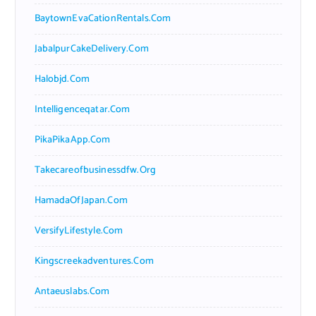
BaytownEvaCationRentals.com
JabalpurCakeDelivery.com
Halobjd.com
Intelligenceqatar.com
PikaPikaApp.com
Takecareofbusinessdfw.org
HamadaOfJapan.com
VersifyLifestyle.com
Kingscreekadventures.com
Antaeuslabs.com