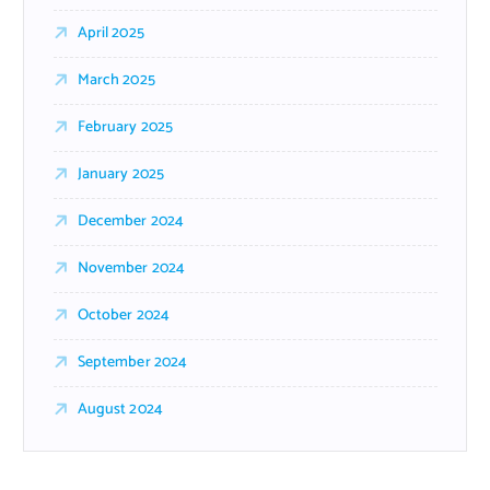
April 2025
March 2025
February 2025
January 2025
December 2024
November 2024
October 2024
September 2024
August 2024