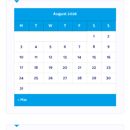
August 2026
M
T
W
T
F
S
S
1
2
3
4
5
6
7
8
9
10
11
12
13
14
15
16
17
18
19
20
21
22
23
24
25
26
27
28
29
30
31
« Mar