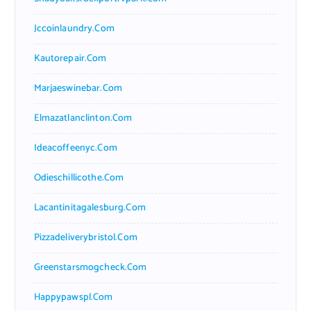
Jccoinlaundry.com
Kautorepair.com
Marjaeswinebar.com
Elmazatlanclinton.com
Ideacoffeenyc.com
Odieschillicothe.com
Lacantinitagalesburg.com
Pizzadeliverybristol.com
Greenstarsmogcheck.com
Happypawspl.com