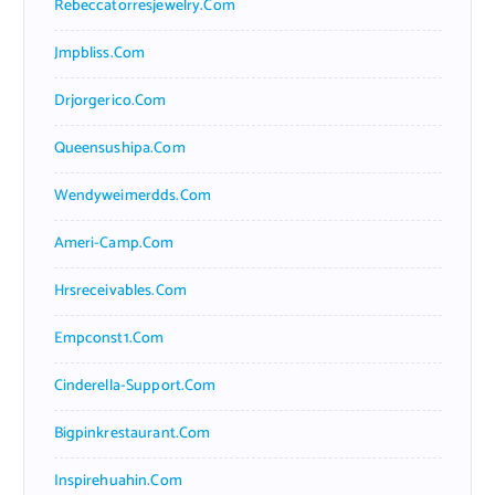
Rebeccatorresjewelry.com
Jmpbliss.com
Drjorgerico.com
Queensushipa.com
Wendyweimerdds.com
Ameri-Camp.com
Hrsreceivables.com
Empconst1.com
Cinderella-Support.com
Bigpinkrestaurant.com
Inspirehuahin.com