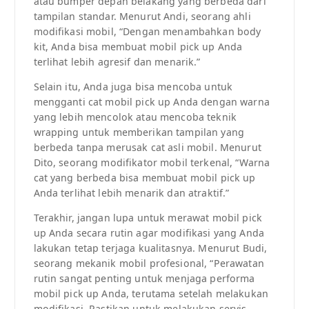
atau bumper depan belakang yang berbeda dari
tampilan standar. Menurut Andi, seorang ahli
modifikasi mobil, “Dengan menambahkan body
kit, Anda bisa membuat mobil pick up Anda
terlihat lebih agresif dan menarik.”
Selain itu, Anda juga bisa mencoba untuk
mengganti cat mobil pick up Anda dengan warna
yang lebih mencolok atau mencoba teknik
wrapping untuk memberikan tampilan yang
berbeda tanpa merusak cat asli mobil. Menurut
Dito, seorang modifikator mobil terkenal, “Warna
cat yang berbeda bisa membuat mobil pick up
Anda terlihat lebih menarik dan atraktif.”
Terakhir, jangan lupa untuk merawat mobil pick
up Anda secara rutin agar modifikasi yang Anda
lakukan tetap terjaga kualitasnya. Menurut Budi,
seorang mekanik mobil profesional, “Perawatan
rutin sangat penting untuk menjaga performa
mobil pick up Anda, terutama setelah melakukan
modifikasi. Pastikan untuk melakukan servis