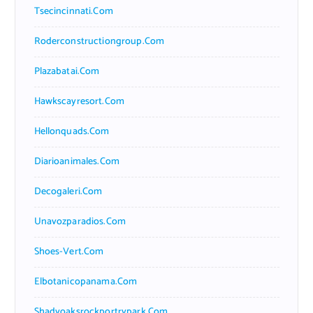
Tsecincinnati.com
Roderconstructiongroup.com
Plazabatai.com
Hawkscayresort.com
Hellonquads.com
Diarioanimales.com
Decogaleri.com
Unavozparadios.com
Shoes-Vert.com
Elbotanicopanama.com
Shadyoaksrockportrvpark.com