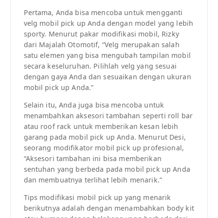
Pertama, Anda bisa mencoba untuk mengganti
velg mobil pick up Anda dengan model yang lebih
sporty. Menurut pakar modifikasi mobil, Rizky
dari Majalah Otomotif, “Velg merupakan salah
satu elemen yang bisa mengubah tampilan mobil
secara keseluruhan. Pilihlah velg yang sesuai
dengan gaya Anda dan sesuaikan dengan ukuran
mobil pick up Anda.”
Selain itu, Anda juga bisa mencoba untuk
menambahkan aksesori tambahan seperti roll bar
atau roof rack untuk memberikan kesan lebih
garang pada mobil pick up Anda. Menurut Desi,
seorang modifikator mobil pick up profesional,
“Aksesori tambahan ini bisa memberikan
sentuhan yang berbeda pada mobil pick up Anda
dan membuatnya terlihat lebih menarik.”
Tips modifikasi mobil pick up yang menarik
berikutnya adalah dengan menambahkan body kit