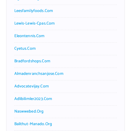
Leesfamilyfoods.com
Lewis-Lewis-Cpas.com
Eleontennis.com
Cyetus.com
Bradfordshops.com
Almadenranchsanjose.com
Advocatevijay.com
Adlibilimler2023.com
Naswwebed.org
Balithut-Manado.org