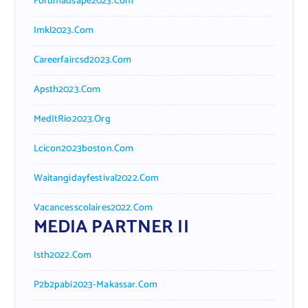
Forumausape2023.com
Imkl2023.com
Careerfaircsd2023.com
Apsth2023.com
MedItRio2023.org
Lcicon2023boston.com
Waitangidayfestival2022.com
Vacancesscolaires2022.com
MEDIA PARTNER II
Isth2022.com
P2b2pabi2023-Makassar.com