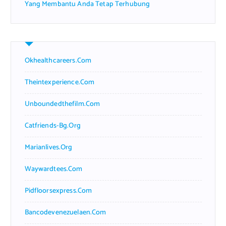
Yang Membantu Anda Tetap Terhubung
Okhealthcareers.com
Theintexperience.com
Unboundedthefilm.com
Catfriends-Bg.org
Marianlives.org
Waywardtees.com
Pidfloorsexpress.com
Bancodevenezuelaen.com