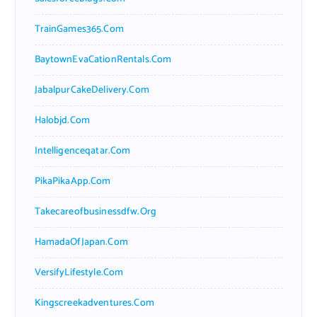
TrainGames365.com
BaytownEvaCationRentals.com
JabalpurCakeDelivery.com
Halobjd.com
Intelligenceqatar.com
PikaPikaApp.com
Takecareofbusinessdfw.org
HamadaOfJapan.com
VersifyLifestyle.com
Kingscreekadventures.com