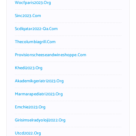
Wocfparis2023.org
Sinc2023.com
Scdlqatar2022-Qa.com
Thecolumbiagrill.com
Provisionscheeseandwineshoppe.com
Khedi2023.org
Akademikgeriatri2023.org
Marmarapediatri2023.org
Emchie2023.org
Girisimselradyoloji2022.org
Utcd2022.org