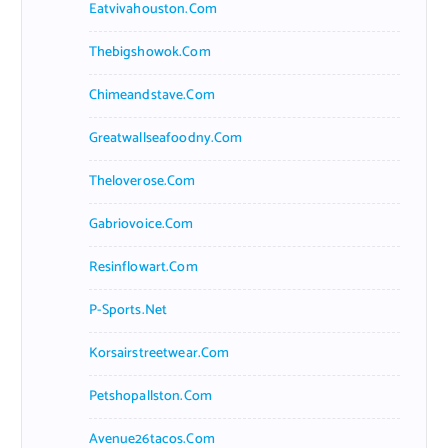
Eatvivahouston.com
Thebigshowok.com
Chimeandstave.com
Greatwallseafoodny.com
Theloverose.com
Gabriovoice.com
Resinflowart.com
P-Sports.net
Korsairstreetwear.com
Petshopallston.com
Avenue26tacos.com