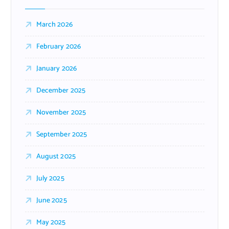
March 2026
February 2026
January 2026
December 2025
November 2025
September 2025
August 2025
July 2025
June 2025
May 2025