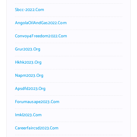
Sbcc-2022.com
AngolaOilAndGas2022.com
Convoy4Freedom2022.com
Grur2023.org
Hkhk2023.org
Napm2023.org
Apsdfd2023.org
Forumausape2023.com
Imkl2023.com
Careerfaircsd2023.com