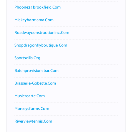
Phoone24brookfield.com
Mickeybarmama.com
Roadwayconstructioninc.com
Shopdragonflyboutique.com
Sportszilla.org
Batchprovisionsbar.com
Brasserie-Gobette.com
Musicrearte.com
Morseysfarms.com
Riverviewtennis.com