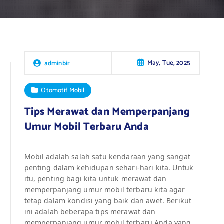
May, Tue, 2025
adminbir
Otomotif Mobil
Tips Merawat dan Memperpanjang
Umur Mobil Terbaru Anda
Mobil adalah salah satu kendaraan yang sangat
penting dalam kehidupan sehari-hari kita. Untuk
itu, penting bagi kita untuk merawat dan
memperpanjang umur mobil terbaru kita agar
tetap dalam kondisi yang baik dan awet. Berikut
ini adalah beberapa tips merawat dan
memperpanjang umur mobil terbaru Anda yang