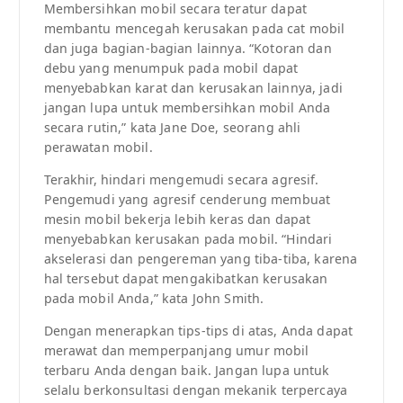
Membersihkan mobil secara teratur dapat
membantu mencegah kerusakan pada cat mobil
dan juga bagian-bagian lainnya. “Kotoran dan
debu yang menumpuk pada mobil dapat
menyebabkan karat dan kerusakan lainnya, jadi
jangan lupa untuk membersihkan mobil Anda
secara rutin,” kata Jane Doe, seorang ahli
perawatan mobil.
Terakhir, hindari mengemudi secara agresif.
Pengemudi yang agresif cenderung membuat
mesin mobil bekerja lebih keras dan dapat
menyebabkan kerusakan pada mobil. “Hindari
akselerasi dan pengereman yang tiba-tiba, karena
hal tersebut dapat mengakibatkan kerusakan
pada mobil Anda,” kata John Smith.
Dengan menerapkan tips-tips di atas, Anda dapat
merawat dan memperpanjang umur mobil
terbaru Anda dengan baik. Jangan lupa untuk
selalu berkonsultasi dengan mekanik terpercaya