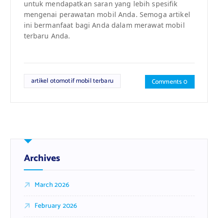
untuk mendapatkan saran yang lebih spesifik
mengenai perawatan mobil Anda. Semoga artikel
ini bermanfaat bagi Anda dalam merawat mobil
terbaru Anda.
artikel otomotif mobil terbaru
Comments 0
Archives
March 2026
February 2026