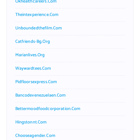
Okhealthcareers.com
Theintexperience.com
Unboundedthefilm.com
Catfriends-Bg.org
Marianlives.org
Waywardtees.com
Pidfloorsexpress.com
Bancodevenezuelaen.com
Bettermoodfoodcorporation.com
Hingstonnt.com
Chooseagender.com