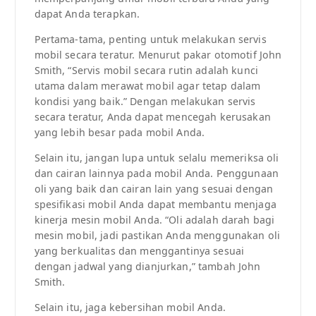
dapat Anda terapkan.
Pertama-tama, penting untuk melakukan servis
mobil secara teratur. Menurut pakar otomotif John
Smith, “Servis mobil secara rutin adalah kunci
utama dalam merawat mobil agar tetap dalam
kondisi yang baik.” Dengan melakukan servis
secara teratur, Anda dapat mencegah kerusakan
yang lebih besar pada mobil Anda.
Selain itu, jangan lupa untuk selalu memeriksa oli
dan cairan lainnya pada mobil Anda. Penggunaan
oli yang baik dan cairan lain yang sesuai dengan
spesifikasi mobil Anda dapat membantu menjaga
kinerja mesin mobil Anda. “Oli adalah darah bagi
mesin mobil, jadi pastikan Anda menggunakan oli
yang berkualitas dan menggantinya sesuai
dengan jadwal yang dianjurkan,” tambah John
Smith.
Selain itu, jaga kebersihan mobil Anda.