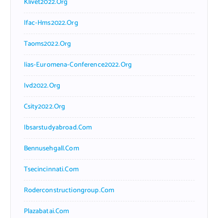
Klivet2022.org
Ifac-Hms2022.org
Taoms2022.org
Iias-Euromena-Conference2022.org
Ivd2022.org
Csity2022.org
Ibsarstudyabroad.com
Bennusehgall.com
Tsecincinnati.com
Roderconstructiongroup.com
Plazabatai.com