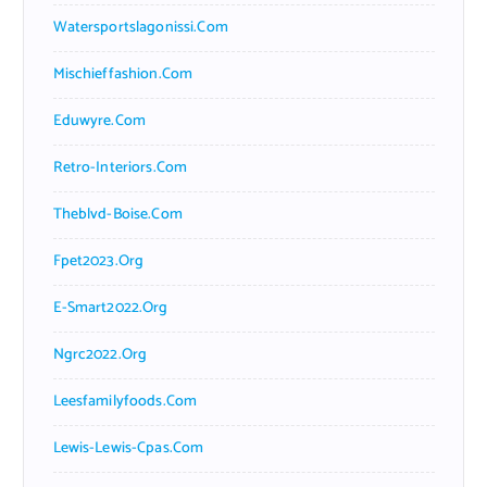
Watersportslagonissi.com
Mischieffashion.com
Eduwyre.com
Retro-Interiors.com
Theblvd-Boise.com
Fpet2023.org
E-Smart2022.org
Ngrc2022.org
Leesfamilyfoods.com
Lewis-Lewis-Cpas.com