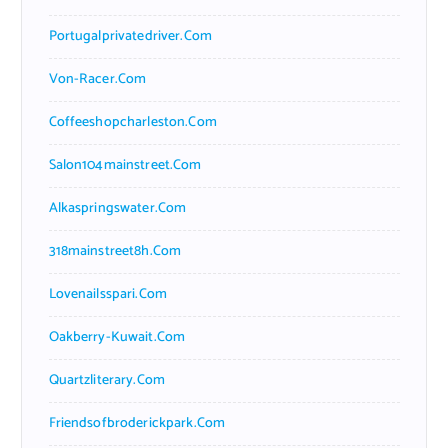
Portugalprivatedriver.com
Von-Racer.com
Coffeeshopcharleston.com
Salon104mainstreet.com
Alkaspringswater.com
318mainstreet8h.com
Lovenailsspari.com
Oakberry-Kuwait.com
Quartzliterary.com
Friendsofbroderickpark.com