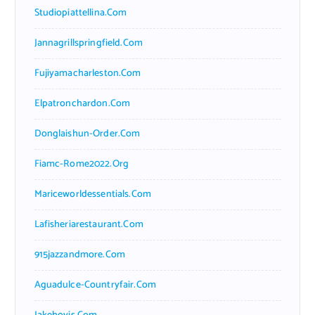
Studiopiattellina.com
Jannagrillspringfield.com
Fujiyamacharleston.com
Elpatronchardon.com
Donglaishun-Order.com
Fiamc-Rome2022.org
Mariceworldessentials.com
Lafisheriarestaurant.com
915jazzandmore.com
Aguadulce-Countryfair.com