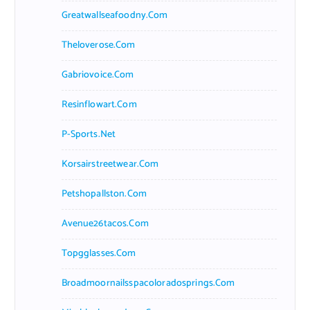
Greatwallseafoodny.com
Theloverose.com
Gabriovoice.com
Resinflowart.com
P-Sports.net
Korsairstreetwear.com
Petshopallston.com
Avenue26tacos.com
Topgglasses.com
Broadmoornailsspacoloradosprings.com