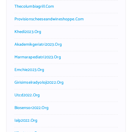
Thecolumbiagrill.com
Provisionscheeseandwineshoppe.com
Khedi2023.org
Akademikgeriatri2023.org
Marmarapediatri2023.org
Emchie2023.org
Girisimselradyoloji2022.org
Utcd2022.org
Biosensor2022.org
Ialp2022.org