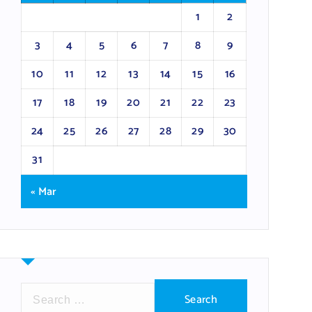
1
2
3
4
5
6
7
8
9
10
11
12
13
14
15
16
17
18
19
20
21
22
23
24
25
26
27
28
29
30
31
« Mar
S
e