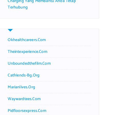
Charging Yang Membantu Anda Tetap
Terhubung
Okhealthcareers.com
Theintexperience.com
Unboundedthefilm.com
Catfriends-Bg.org
Marianlives.org
Waywardtees.com
Pidfloorsexpress.com