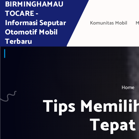
BIRMINGHAMAU
S
k
TOCARE -
i
Informasi Seputar
Komunitas Mobil
M
p
Otomotif Mobil
t
Terbaru
o
c
o
n
t
e
Home
n
t
Tips Memili
Tepat