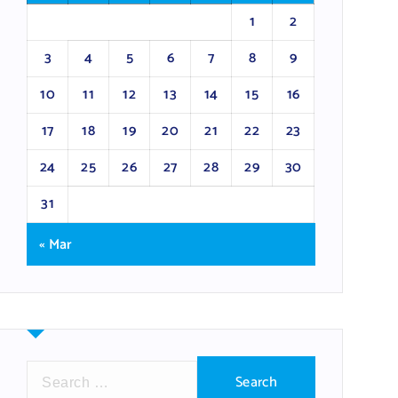
1
2
3
4
5
6
7
8
9
10
11
12
13
14
15
16
17
18
19
20
21
22
23
24
25
26
27
28
29
30
31
« Mar
S
e