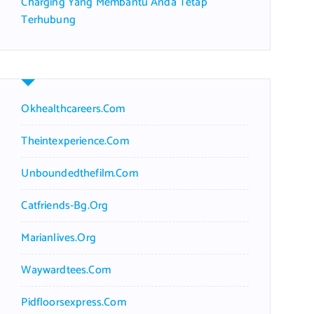
Charging Yang Membantu Anda Tetap
Terhubung
Okhealthcareers.com
Theintexperience.com
Unboundedthefilm.com
Catfriends-Bg.org
Marianlives.org
Waywardtees.com
Pidfloorsexpress.com