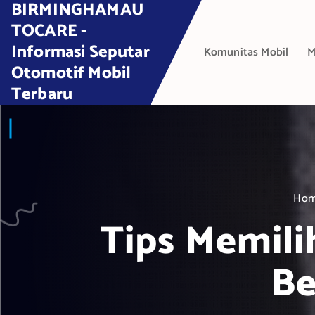
BIRMINGHAMAU
S
k
TOCARE -
i
Informasi Seputar
Komunitas Mobil
M
p
Otomotif Mobil
t
Terbaru
o
c
o
n
t
e
Ho
n
t
Tips Memili
Be