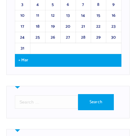
3
4
5
6
7
8
9
10
11
12
13
14
15
16
17
18
19
20
21
22
23
24
25
26
27
28
29
30
31
« Mar
S
e
a
r
c
h