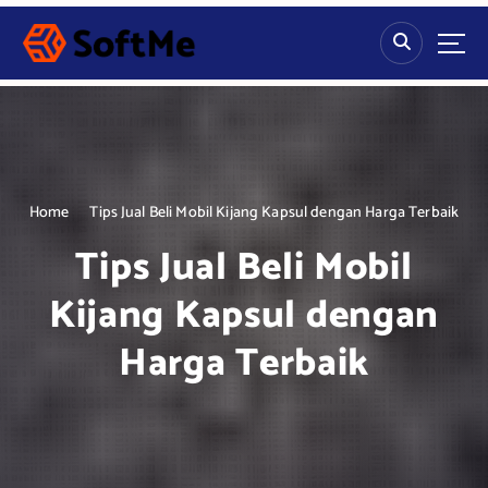
S
k
i
p
t
o
c
o
n
Home
Tips Jual Beli Mobil Kijang Kapsul dengan Harga Terbaik
t
Tips Jual Beli Mobil
e
n
Kijang Kapsul dengan
t
Harga Terbaik