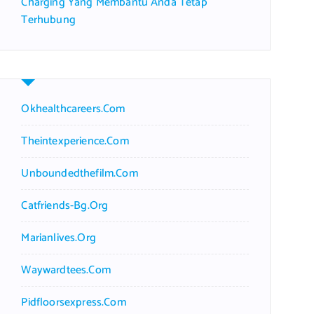
Charging Yang Membantu Anda Tetap
Terhubung
Okhealthcareers.com
Theintexperience.com
Unboundedthefilm.com
Catfriends-Bg.org
Marianlives.org
Waywardtees.com
Pidfloorsexpress.com