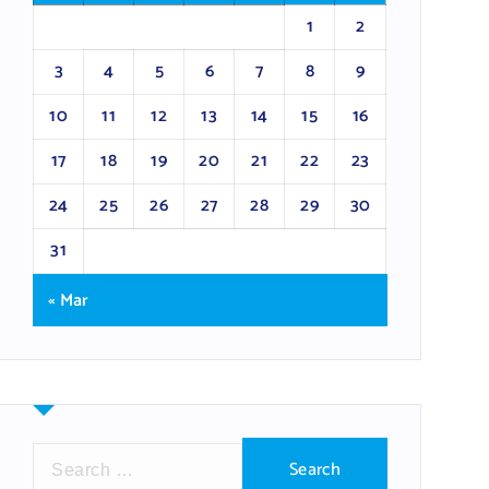
1
2
3
4
5
6
7
8
9
10
11
12
13
14
15
16
17
18
19
20
21
22
23
24
25
26
27
28
29
30
31
« Mar
S
e