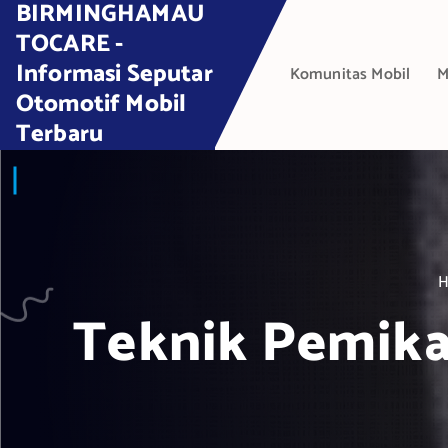
BIRMINGHAMAU
S
k
TOCARE -
i
Informasi Seputar
Komunitas Mobil
M
p
Otomotif Mobil
t
Terbaru
o
c
o
n
t
e
n
t
Teknik Pemika