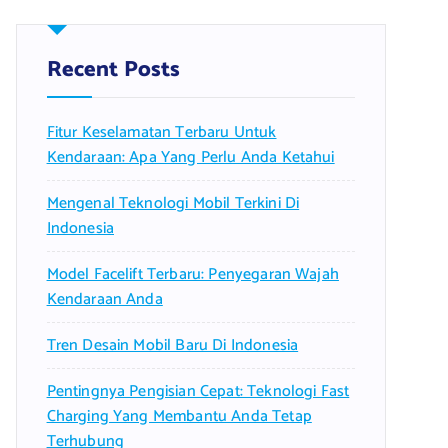
c
h
f
Recent Posts
o
r
Fitur Keselamatan Terbaru Untuk
:
Kendaraan: Apa Yang Perlu Anda Ketahui
Mengenal Teknologi Mobil Terkini Di
Indonesia
Model Facelift Terbaru: Penyegaran Wajah
Kendaraan Anda
Tren Desain Mobil Baru Di Indonesia
Pentingnya Pengisian Cepat: Teknologi Fast
Charging Yang Membantu Anda Tetap
Terhubung