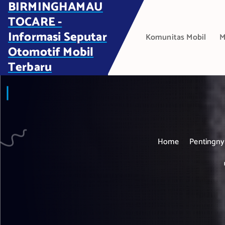
BIRMINGHAMAU
S
k
TOCARE -
i
Informasi Seputar
Komunitas Mobil
M
p
Otomotif Mobil
t
Terbaru
o
c
o
n
t
e
Home
Pentingny
n
t