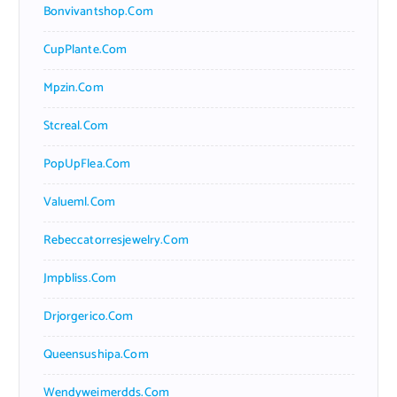
Bonvivantshop.com
CupPlante.com
Mpzin.com
Stcreal.com
PopUpFlea.com
Valueml.com
Rebeccatorresjewelry.com
Jmpbliss.com
Drjorgerico.com
Queensushipa.com
Wendyweimerdds.com