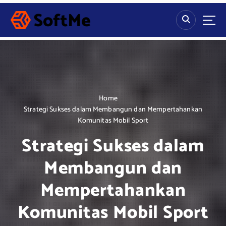
S
k
i
p
t
o
c
o
n
Home
t
Strategi Sukses dalam Membangun dan Mempertahankan
e
Komunitas Mobil Sport
n
Strategi Sukses dalam
t
Membangun dan
Mempertahankan
Komunitas Mobil Sport